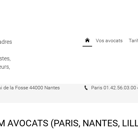
CHHUM AVOCATS (P
Vos avocats
Tari
cadres
 départ des salariés, cadr
stes,
eurs,
aires sociaux (optimisatio
i de la Fosse 44000 Nantes
Paris 01.42.56.03.00
ment et défense des sala
s, intermittents du spectac
igistes, Influenceurs, Céléb
 AVOCATS (PARIS, NANTES, LILL
expatriés et déta