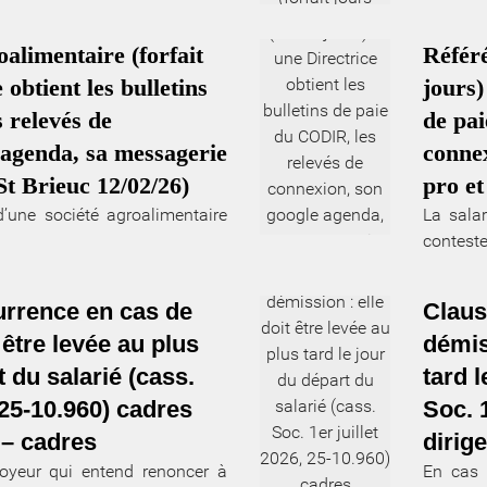
alimentaire (forfait
Référé
 obtient les bulletins
jours)
 relevés de
de pai
 agenda, sa messagerie
connex
St Brieuc 12/02/26)
pro et
d’une société agroalimentaire
La salar
conteste 
rrence en cas de
Claus
 être levée au plus
démis
t du salarié (cass.
tard l
 25-10.960) cadres
Soc. 
s – cadres
dirig
oyeur qui entend renoncer à
En cas 