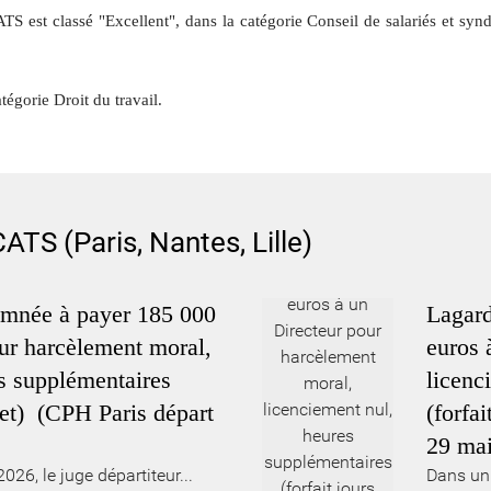
lassé "Excellent", dans la catégorie Conseil de salariés et syndicat
gorie Droit du travail.
S (Paris, Nantes, Lille)
mnée à payer 185 000
Lagar
our harcèlement moral,
euros 
es supplémentaires
licenc
ffet) (CPH Paris départ
(forfa
29 mai
26, le juge départiteur...
Dans un 