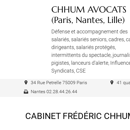
CHHUM AVOCATS
(Paris, Nantes, Lille)
Défense et accompagnement des
salariés, salariés seniors, cadres, 
dirigeants, salariés protégés,
Négociation de
intermittents du spectacle, journali
pigistes, lanceurs d'alerte, Influenc
mandat
Syndicats, CSE
34 Rue Petrelle 75009 Paris
41 qua
Accompagne
Nantes 02.28.44.26.44
dirigeant
journalistes, p
CABINET FRÉDÉRIC CHHUM