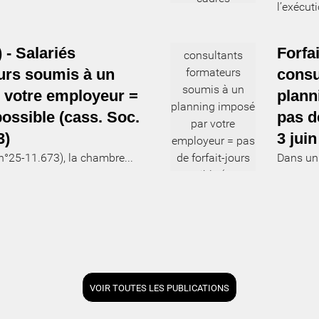
l’exécuti
) - Salariés
Forfai
urs soumis à un
consu
 votre employeur =
plann
possible (cass. Soc.
pas d
3)
3 juin
n°25-11.673), la chambre...
Dans un 
VOIR TOUTES LES PUBLICATIONS