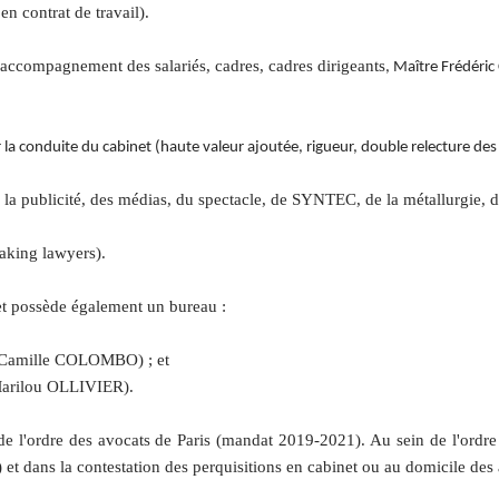
en contrat de travail).
l'accompagnement des salariés, cadres, cadres dirigeants
, Maître Frédéric
our la conduite du cabinet (haute valeur ajoutée, rigueur, double relecture 
e la publicité, des médias, du spectacle, de SYNTEC, de la métallurgie, du
eaking lawyers).
t possède également un bureau :
re Camille COLOMBO) ; et
 Marilou OLLIVIER).
'ordre des avocats de Paris (mandat 2019-2021). Au sein de l'ordre de
et dans la contestation des perquisitions en cabinet ou au domicile des 