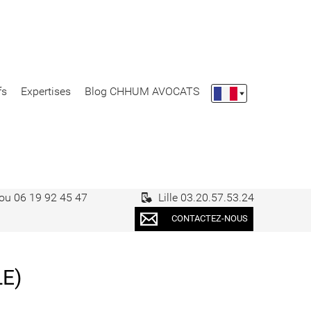
aris, Nantes, Lille)
fs
Expertises
Blog CHHUM AVOCATS
es, cadres dirigeants,
n sociale et fiscale)
 ou 06 19 92 45 47
Lille 03.20.57.53.24
riés, cadres, cadres
CONTACTEZ-NOUS
le, salariés protégés,
rités, CSE, syndicats,
E)
chés, portage salarial