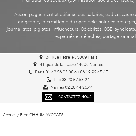
Accompagnement et défense des salariés, cadres, cadres
dirigeants, intermittents du spectacle, salariés protégés,
journalistes, pigistes, Influenceurs, Célébrités, CSE, syndicats,
expatriés et détachés, portage salarial
34 Rue Petrelle 75009 Paris
41 quai de la Fosse 44000 Nantes
Paris 01.42.56.03.00 ou 06 19 92 45 47
Lille 03.20.57.53.24
Nantes 02.28.44.26.44
CONTACTEZ-NOUS
Accueil
/
Blog CHHUM AVOCATS