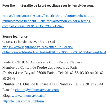
Pour lire l’intégralité de la brève, cliquez sur le lien ci-dessous.
https://blogavocat.fr/space/frederic.chhum/content/60-cdd-de-
remplacement-pendant-3-ans-requalification-en-cdi-à-temps-
complet-c.-cass.-19.01.2019-n°17-21596_
Source legifrance
C. cass. 19 janvier 2019, n°17-21596
https://www.legifrance.gouv.fr/affichJuriJudi.do?
oldAction=rechJuriJudi&idTexte=JURITEXT000038091610&fastReqId=
Frédéric CHHUM, Avocats à la Cour (Paris et Nantes)
Membre du Conseil de l’ordre des avocats de Paris
.Paris :
4 rue Bayard 75008 Paris - Tel: 01 42 56 03 00 ou 01 42
89 24 48
.Nantes :
41, Quai de la Fosse 44000 Nantes - Tel: 02 28 44 26 44
E-mail :
chhum@chhum-avocats.com
Blog:
www.chhum-avocats.fr
http://twitter.com/#!/fchhum