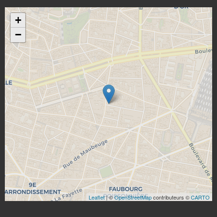
+
−
Leaflet
| ©
OpenStreetMap
contributeurs ©
CARTO