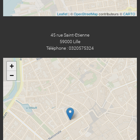
Leaflet
| ©
OpenStreetMap
contributeurs ©
CARTO
45 rue Saint-Etienne
59000 Lille
Téléphone : 0320575324
+
−