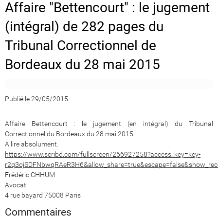
Affaire "Bettencourt" : le jugement
(intégral) de 282 pages du
Tribunal Correctionnel de
Bordeaux du 28 mai 2015
Publié le 29/05/2015
Affaire Bettencourt : le jugement (en intégral) du Tribunal
Correctionnel du Bordeaux du 28 mai 2015.
A lire absolument.
https://www.scribd.com/fullscreen/266927258?access_key=key-
r2q3ojSDFNbwqRAeR3H6&allow_share=true&escape=false&show_rec
Frédéric CHHUM
Avocat
4 rue bayard 75008 Paris
Commentaires