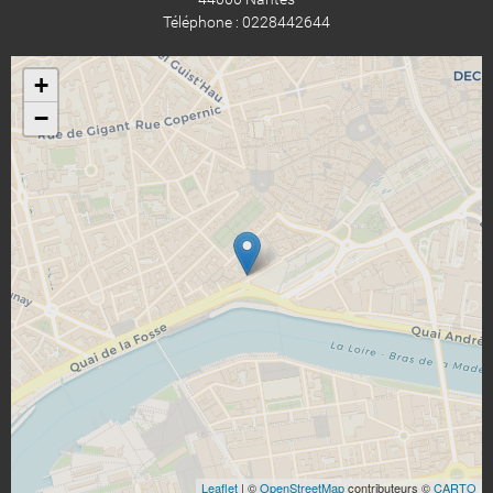
Téléphone : 0228442644
+
−
Leaflet
| ©
OpenStreetMap
contributeurs ©
CARTO