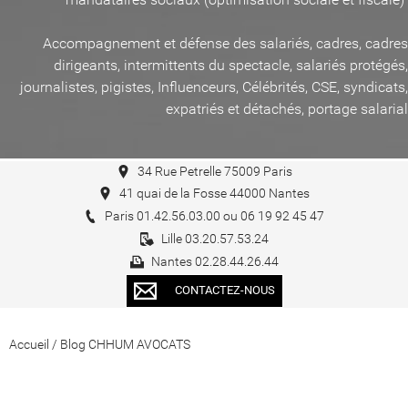
Accompagnement et défense des salariés, cadres, cadres
dirigeants, intermittents du spectacle, salariés protégés,
journalistes, pigistes, Influenceurs, Célébrités, CSE, syndicats,
expatriés et détachés, portage salarial
34 Rue Petrelle 75009 Paris
41 quai de la Fosse 44000 Nantes
Paris 01.42.56.03.00 ou 06 19 92 45 47
Lille 03.20.57.53.24
Nantes 02.28.44.26.44
CONTACTEZ-NOUS
Accueil
/
Blog CHHUM AVOCATS