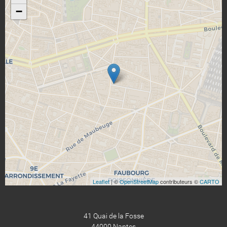
−
Leaflet
| ©
OpenStreetMap
contributeurs ©
CARTO
41 Quai de la Fosse
44000 Nantes