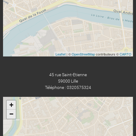
Leaflet
| ©
OpenStreetMap
contributeurs ©
CARTO
45 rue Saint-Etienne
59000 Lille
Téléphone : 0320575324
+
−