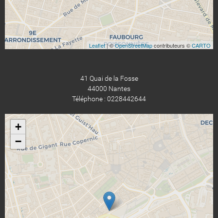
Leaflet
| ©
OpenStreetMap
contributeurs ©
CARTO
41 Quai de la Fosse
44000 Nantes
Téléphone : 0228442644
+
−