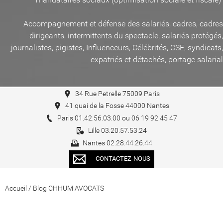
Accompagnement et défense des salariés, cadres, cadres
dirigeants, intermittents du spectacle, salariés protégés,
journalistes, pigistes, Influenceurs, Célébrités, CSE, syndicats,
expatriés et détachés, portage salarial
34 Rue Petrelle 75009 Paris
41 quai de la Fosse 44000 Nantes
Paris 01.42.56.03.00 ou 06 19 92 45 47
Lille 03.20.57.53.24
Nantes 02.28.44.26.44
CONTACTEZ-NOUS
Accueil
/
Blog CHHUM AVOCATS