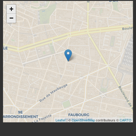
+
−
Leaflet
| ©
OpenStreetMap
contributeurs ©
CARTO