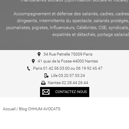
Accompagnement et défense des salariés, cadres, cadres
dirigeants, intermittents du spectacle, salariés protégés,
journalistes, pigistes, Influenceurs, Célébrités, CSE, syndicats,
expatriés et détachés, portage salarial
34 Rue Petrelle 75009 Paris
41 quai de la Fosse 44000 Nantes
Paris 01.42.56.03.00 ou 06 19 92 45 47
Lille 03.20.57.53.24
Nantes 02.28.44.26.44
CONTACTEZ-NOUS
Accueil
/
Blog CHHUM AVOCATS