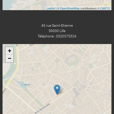
Leaflet
| ©
OpenStreetMap
contributeurs ©
CARTO
45 rue Saint-Etienne
59000 Lille
Téléphone : 0320575324
+
−