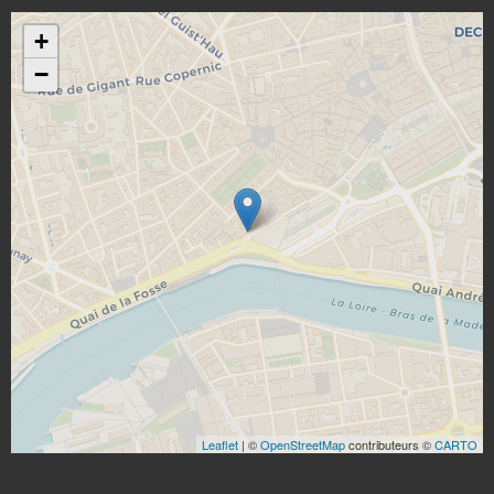
+
−
Leaflet
| ©
OpenStreetMap
contributeurs ©
CARTO