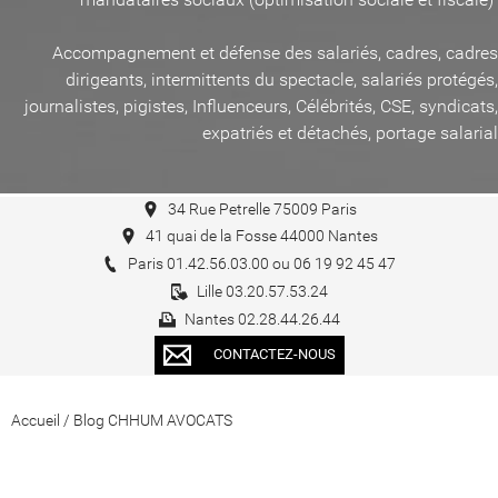
Accompagnement et défense des salariés, cadres, cadres
dirigeants, intermittents du spectacle, salariés protégés,
journalistes, pigistes, Influenceurs, Célébrités, CSE, syndicats,
expatriés et détachés, portage salarial
34 Rue Petrelle 75009 Paris
41 quai de la Fosse 44000 Nantes
Paris 01.42.56.03.00 ou 06 19 92 45 47
Lille 03.20.57.53.24
Nantes 02.28.44.26.44
CONTACTEZ-NOUS
Accueil
/
Blog CHHUM AVOCATS