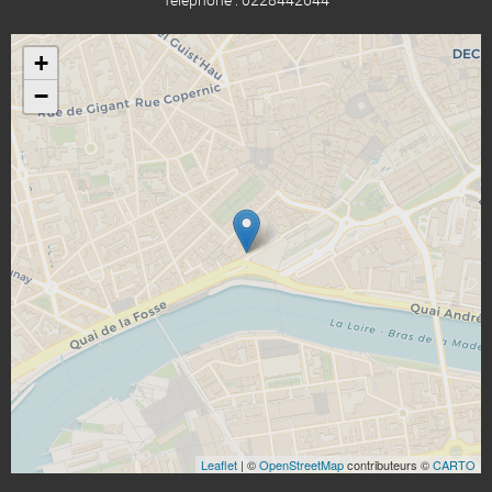
+
−
Leaflet
| ©
OpenStreetMap
contributeurs ©
CARTO