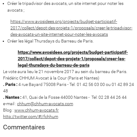
Créer le tripadvisor des avocats, un site internet pour noter les
avocats ;
https://www.avosidees.org/projects/budget-participatif-
2017/collect/depot-des-projets-1/proposals/creer-le-tripadvisor-
des-avocats-un-site-internet-pour-noter-les-avocats
Créer les légal Thursdays du Barreau de Paris.
https://www.avosidees.org/projects/budget-participatif-
2017/collect/depot-des-projets-1/proposals/creer-les-
legal-thursdays-du-barreau-de-paris
Le vote aura lieu le 21 novembre 2017 au sein du barreau de Paris.
Frédéric CHHUM Avocat à la Cour (Paris et Nantes)
. Paris :
4 rue Bayard 75008 Paris - Tel: 01 42 56 03 00 ou 01 42 89 24
48
. Nantes :
41, Quai de la Fosse 44000 Nantes - Tel: 02 28 44 26 44
e-mail :
chhum@chhum-avocats.com
Blog :
www.chhum-avocats.fr
http://twitter.com/#!/fchhum
Commentaires