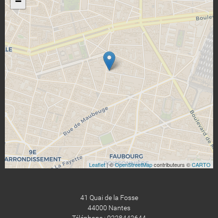
−
Leaflet
| ©
OpenStreetMap
contributeurs ©
CARTO
41 Quai de la Fosse
44000 Nantes
Téléphone : 0228442644