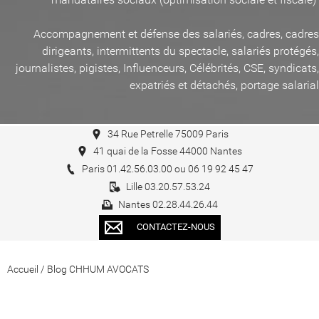
Accompagnement et défense des salariés, cadres, cadres
dirigeants, intermittents du spectacle, salariés protégés,
journalistes, pigistes, Influenceurs, Célébrités, CSE, syndicats,
expatriés et détachés, portage salarial
34 Rue Petrelle 75009 Paris
41 quai de la Fosse 44000 Nantes
Paris 01.42.56.03.00 ou 06 19 92 45 47
Lille 03.20.57.53.24
Nantes 02.28.44.26.44
CONTACTEZ-NOUS
Accueil
/
Blog CHHUM AVOCATS