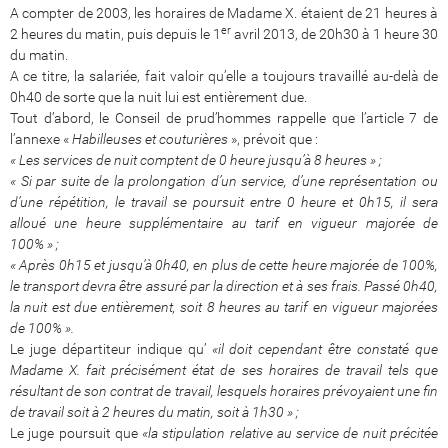
A compter de 2003, les horaires de Madame X. étaient de 21 heures à
er
2 heures du matin, puis depuis le 1
avril 2013, de 20h30 à 1 heure 30
du matin.
A ce titre, la salariée, fait valoir qu’elle a toujours travaillé au-delà de
0h40 de sorte que la nuit lui est entièrement due.
Tout d’abord, le Conseil de prud’hommes rappelle que l’article 7 de
l’annexe «
Habilleuses et couturières
», prévoit que :
« Les services de nuit comptent de 0 heure jusqu’à 8 heures » ;
« Si par suite de la prolongation d’un service, d’une représentation ou
d’une répétition, le travail se poursuit entre 0 heure et 0h15, il sera
alloué une heure supplémentaire au tarif en vigueur majorée de
100% » ;
« Après 0h15 et jusqu’à 0h40, en plus de cette heure majorée de 100%,
le transport devra être assuré par la direction et à ses frais. Passé 0h40,
la nuit est due entièrement, soit 8 heures au tarif en vigueur majorées
de 100% ».
Le juge départiteur indique qu’
«il doit cependant être constaté que
Madame X. fait précisément état de ses horaires de travail tels que
résultant de son contrat de travail, lesquels horaires prévoyaient une fin
de travail soit à 2 heures du matin, soit à 1h30 » ;
Le juge poursuit que
«la stipulation relative au service de nuit précitée