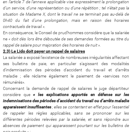
en l’article 7 de l’annexe applicable vise expressément la prolongation
d’un service, d’une représentation ou d’une répétition ; tel n’était pas la
situation de Madame X, dont le travail ne se terminait pas au-delà de
0h40 du fait d’une prolongation, mais en raison des horaires
contractuels de travail ».
En conséquence, le Conseil de prud’hommes considère que la salariée
ne
« doit dès lors être déboutée de ses demandes formées au titre du
rappel de salaire pour majoration des horaires de nuit ».
2.3) Le Lido doit payer un rappel de salaires
La salariée a exposé l’existence de nombreuses irrégularités affectant
ses bulletins de paie, en particulier s’agissant des modalités
d’indemnisation des périodes d’accident du travail et d’arrêts
maladie ; elle réclame également le paiement de «services non
rémunérés».
Concernant la demande de rappel de salaires le juge départiteur
considère que
« les explications apportés en défense sur les
indemnisations des périodes d’accident du travail ou d’arrêts maladie
apparaissent insuffisantes
; elles se contentent en effet pour l’essentiel
de rappeler les règles applicables, sans se prononcer sur les
différentes périodes relevées par la salariée, et sans répondre aux
absences de paiement qui apparaissent pourtant sur les bulletins de
paie produits » ;