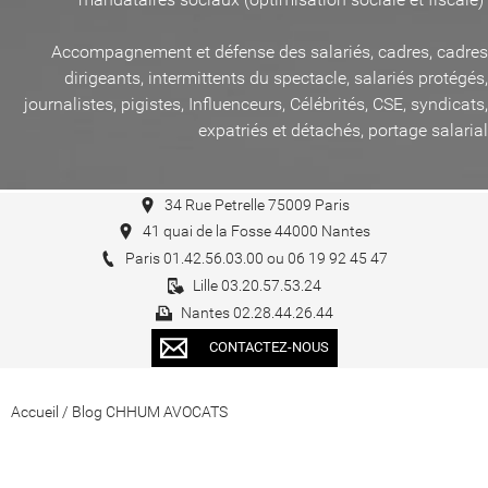
Accompagnement et défense des salariés, cadres, cadres
dirigeants, intermittents du spectacle, salariés protégés,
journalistes, pigistes, Influenceurs, Célébrités, CSE, syndicats,
expatriés et détachés, portage salarial
34 Rue Petrelle 75009 Paris
41 quai de la Fosse 44000 Nantes
Paris 01.42.56.03.00 ou 06 19 92 45 47
Lille 03.20.57.53.24
Nantes 02.28.44.26.44
CONTACTEZ-NOUS
Accueil
/
Blog CHHUM AVOCATS