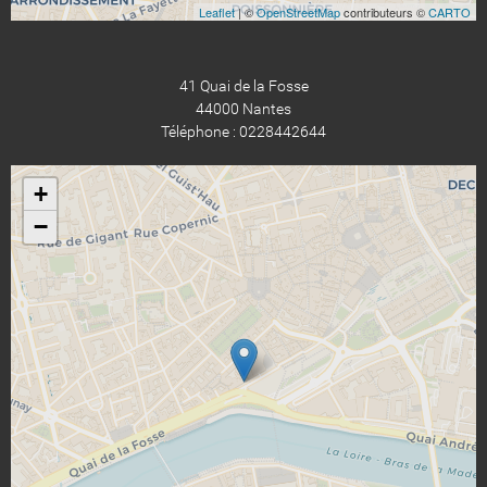
Leaflet
| ©
OpenStreetMap
contributeurs ©
CARTO
41 Quai de la Fosse
44000 Nantes
Téléphone : 0228442644
+
−