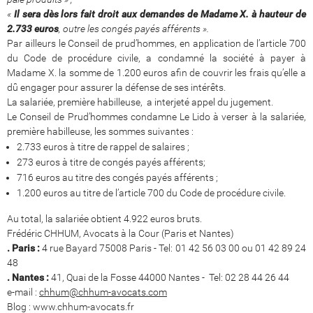
«
Il sera dès lors fait droit aux demandes de Madame X. à hauteur de
2.733 euros
, outre les congés payés afférents ».
Par ailleurs le Conseil de prud’hommes, en application de l’article 700
du Code de procédure civile, a condamné la société à payer à
Madame X. la somme de 1.200 euros afin de couvrir les frais qu’elle a
dû engager pour assurer la défense de ses intérêts.
La salariée, première habilleuse, a interjeté appel du jugement.
Le Conseil de Prud’hommes condamne Le Lido à verser à la salariée,
première habilleuse, les sommes suivantes :
2.733 euros à titre de rappel de salaires ;
273 euros à titre de congés payés afférents;
716 euros au titre des congés payés afférents ;
1.200 euros au titre de l’article 700 du Code de procédure civile.
Au total, la salariée obtient 4.922 euros bruts.
Frédéric CHHUM, Avocats à la Cour (Paris et Nantes)
. Paris :
4 rue Bayard 75008 Paris - Tel: 01 42 56 03 00 ou 01 42 89 24
48
. Nantes :
41, Quai de la Fosse 44000 Nantes - Tel: 02 28 44 26 44
e-mail :
chhum@chhum-avocats.com
Blog : www.chhum-avocats.fr