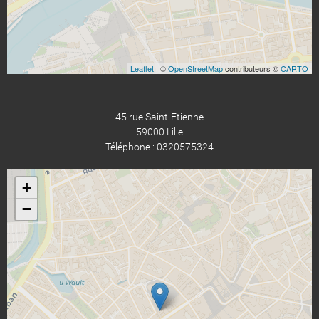
Leaflet
| ©
OpenStreetMap
contributeurs ©
CARTO
45 rue Saint-Etienne
59000 Lille
Téléphone : 0320575324
+
−