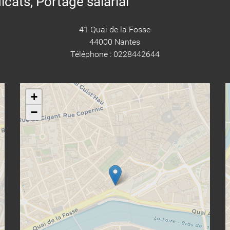
icats, Portage salarial
41 Quai de la Fosse
44000 Nantes
Téléphone : 0228442644
+
−