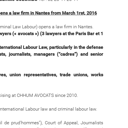
s a law firm in Nantes from March 1rst, 2016
inal Law Labour) opens a law firm in Nantes.
rs (« avocats ») (3 lawyers at the Paris Bar et 1
rnational Labour Law, particularly in the defense
sts
, journalists, managers (“cadres”) and senior
ves, union representatives
, trade unions, works
rcising at CHHUM AVOCATS since 2010.
ternational Labour law and criminal labour law.
eil de prud’hommes”), Court of Appeal, Journalists