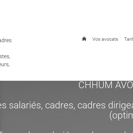
Vos avocats
Tari
cadres
stes,
eurs,
CHHUM AVOCAT
s salariés, cadres, cadres dirig
(opti