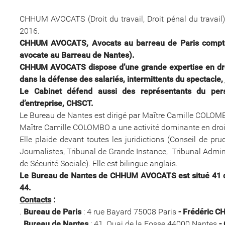
CHHUM AVOCATS (Droit du travail, Droit pénal du travail
2016.
CHHUM AVOCATS, Avocats au barreau de Paris compte 
avocate au Barreau de Nantes).
CHHUM AVOCATS dispose d’une grande expertise en droit
dans la défense des salariés, intermittents du spectacle, 
Le Cabinet défend aussi des représentants du pers
d’entreprise, CHSCT.
Le Bureau de Nantes est dirigé par Maître Camille COL
Maître Camille COLOMBO a une activité dominante en droit d
Elle plaide devant toutes les juridictions (Conseil de p
Journalistes, Tribunal de Grande Instance, Tribunal Adminis
de Sécurité Sociale). Elle est bilingue anglais.
Le Bureau de Nantes de CHHUM AVOCATS est situé 41 qu
44.
Contacts
:
.
Bureau de Paris
: 4 rue Bayard 75008 Paris
- Frédéric 
.
Bureau de Nantes
: 41, Quai de la Fosse 44000 Nantes
-