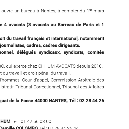
er
) ouvre un bureau à Nantes, à compter du 1
mars
4 avocats (3 avocats au Barreau de Paris et 1
 du travail français et international, notamment
journalistes, cadres, cadres dirigeants.
onnel, délégués syndicaux, syndicats, comités
OMBO, qui exerce chez CHHUM AVOCATS depuis 2010.
u travail et droit pénal du travail.
rud’hommes, Cour d’appel, Commission Arbitrale des
tratif, Tribunal Correctionnel, Tribunal des Affaires
ai de la Fosse 44000 NANTES, Tél : 02 28 44 26
CHHUM
Tel : 01 42 56 03 00
 Camille COLOMBO
Tél : 02 28 44 26 44