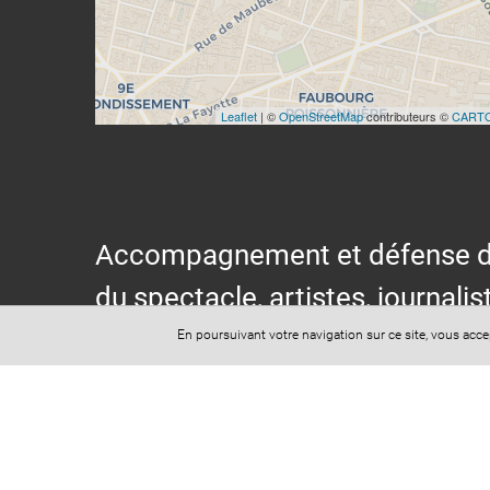
Leaflet
| ©
OpenStreetMap
contributeurs ©
CART
Accompagnement et défense des s
du spectacle, artistes, journalis
Comités d'entreprise, CSE, Synd
En poursuivant votre navigation sur ce site, vous acc