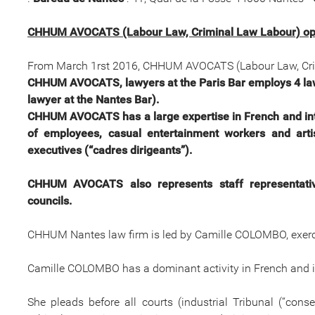
CHHUM AVOCATS (Labour Law, Criminal Law Labour) open
From March 1rst 2016, CHHUM AVOCATS (Labour Law, Crim
CHHUM AVOCATS, lawyers at the Paris Bar employs 4 lawye
lawyer at the Nantes Bar).
CHHUM AVOCATS has a large expertise in French and inte
of employees,
casual entertainment workers and arti
executives (“cadres dirigeants”).
CHHUM AVOCATS also represents
staff representati
councils.
CHHUM Nantes law firm is led by Camille COLOMBO, exe
Camille COLOMBO has a dominant activity in French and in
She pleads before all courts (industrial Tribunal (“cons