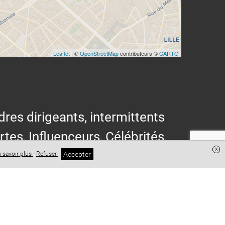
Leaflet
| ©
OpenStreetMap
contributeurs ©
CARTO
res dirigeants, intermittents
ertes, Influenceurs, Célébrités,
x
Accepter
 savoir plus
-
Refuser