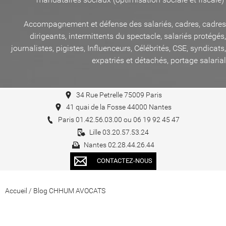
Accompagnement et défense des salariés, cadres, cadres
dirigeants, intermittents du spectacle, salariés protégés,
journalistes, pigistes, Influenceurs, Célébrités, CSE, syndicats,
expatriés et détachés, portage salarial
34 Rue Petrelle 75009 Paris
41 quai de la Fosse 44000 Nantes
Paris 01.42.56.03.00 ou 06 19 92 45 47
Lille 03.20.57.53.24
Nantes 02.28.44.26.44
CONTACTEZ-NOUS
Accueil
/
Blog CHHUM AVOCATS