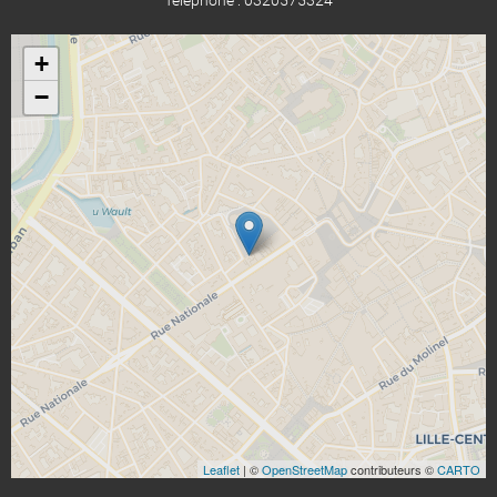
+
−
Leaflet
| ©
OpenStreetMap
contributeurs ©
CARTO