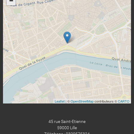
−
Leaflet
| ©
OpenStreetMap
contributeurs ©
CARTO
45 rue Saint-Etienne
59000 Lille
Téléphone : 0320575324