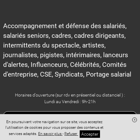
Accompagnement et défense des salariés,
salariés seniors, cadres, cadres dirigeants,
intermittents du spectacle, artistes,
journalistes, pigistes, intérimaires, lanceurs
d'alertes, Influenceurs, Célébrités, Comités
d'entreprise, CSE, Syndicats, Portage salarial
Horaires d'ouverture (sur rdv en présentiel ou distanciel ) :
Lundi au Vendredi : 9h-21h
x
En poursuivant votre navigation sur ce site, vous acceptez
CONTACTEZ CHHUM AVOCATS POUR UN RDV AU CABINET OU EN
l'utilisation de cookies pour vous proposer des contenus et
ZOOM
Accepter
services adaptés.
En savoir plus
-
Refuser