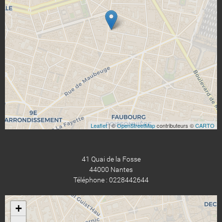
Leaflet
| ©
OpenStreetMap
contributeurs ©
CARTO
41 Quai de la Fosse
44000 Nantes
Téléphone : 0228442644
+