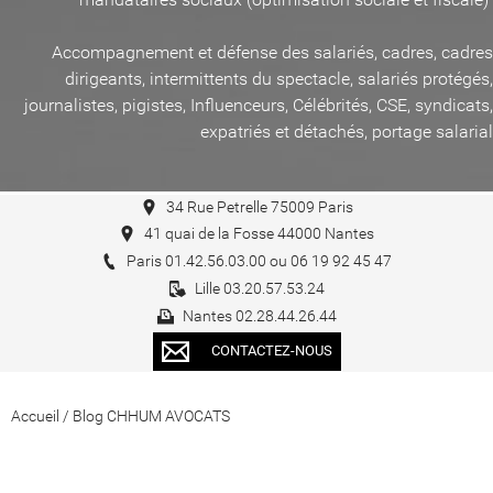
Accompagnement et défense des salariés, cadres, cadres
dirigeants, intermittents du spectacle, salariés protégés,
journalistes, pigistes, Influenceurs, Célébrités, CSE, syndicats,
expatriés et détachés, portage salarial
34 Rue Petrelle 75009 Paris
41 quai de la Fosse 44000 Nantes
Paris 01.42.56.03.00 ou 06 19 92 45 47
Lille 03.20.57.53.24
Nantes 02.28.44.26.44
CONTACTEZ-NOUS
Accueil
/
Blog CHHUM AVOCATS