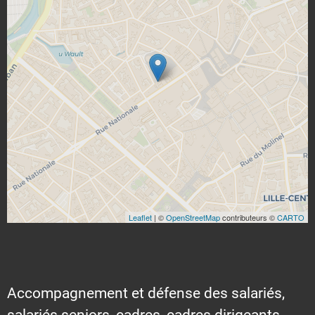
Leaflet
| ©
OpenStreetMap
contributeurs ©
CARTO
Accompagnement et défense des salariés,
salariés seniors, cadres, cadres dirigeants,