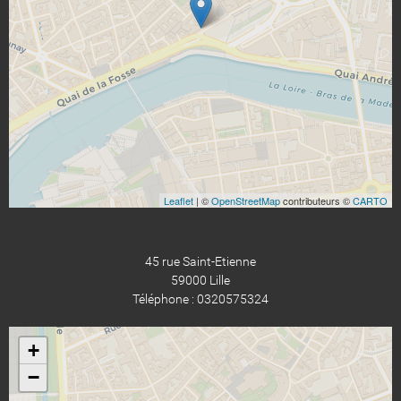
Leaflet
| ©
OpenStreetMap
contributeurs ©
CARTO
45 rue Saint-Etienne
59000 Lille
Téléphone : 0320575324
+
−