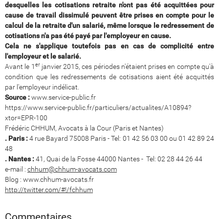
desquelles les cotisations retraite n'ont pas été acquittées pour
cause de travail dissimulé peuvent être prises en compte pour le
calcul de la retraite d'un salarié, même lorsque le redressement de
cotisations n'a pas été payé par l'employeur en cause.
Cela ne s'applique toutefois pas en cas de complicité entre
l'employeur et le salarié.
er
Avant le 1
janvier 2015, ces périodes n'étaient prises en compte qu'à
condition que les redressements de cotisations aient été acquittés
par l'employeur indélicat.
Source :
www.service-public.fr
https://www.service-public.fr/particuliers/actualites/A10894?
xtor=EPR-100
Frédéric CHHUM, Avocats à la Cour (Paris et Nantes)
. Paris :
4 rue Bayard 75008 Paris - Tel: 01 42 56 03 00 ou 01 42 89 24
48
. Nantes :
41, Quai de la Fosse 44000 Nantes - Tel: 02 28 44 26 44
e-mail :
chhum@chhum-avocats.com
Blog : www.chhum-avocats.fr
http://twitter.com/#!/fchhum
Commentaires