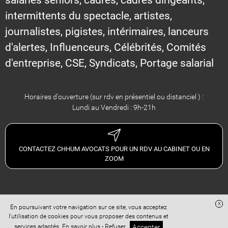
intermittents du spectacle, artistes,
journalistes, pigistes, intérimaires, lanceurs
d'alertes, Influenceurs, Célébrités, Comités
d'entreprise, CSE, Syndicats, Portage salarial
Horaires d'ouverture (sur rdv en présentiel ou distanciel ) :
Lundi au Vendredi : 9h-21h
CONTACTEZ CHHUM AVOCATS POUR UN RDV AU CABINET OU EN
ZOOM
x
En poursuivant votre navigation sur ce site, vous acceptez
Site réalisé avec
Digital Avocat
l'utilisation de cookies pour vous proposer des contenus et
Accès administration
Confidentialité
Conditions Générales de Vente
Accepter
services adaptés.
En savoir plus
-
Refuser