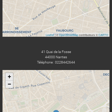
Leaflet
| ©
OpenStreetMap
contributeurs ©
CARTO
41 Quai de la Fosse
44000 Nantes
Téléphone : 0228442644
+
−