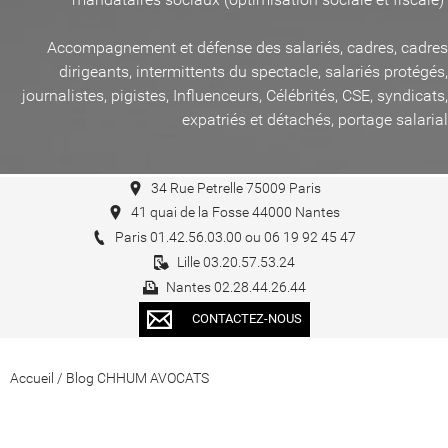
Accompagnement et défense des salariés, cadres, cadres
dirigeants, intermittents du spectacle, salariés protégés,
journalistes, pigistes, Influenceurs, Célébrités, CSE, syndicats,
expatriés et détachés, portage salarial
34 Rue Petrelle 75009 Paris
41 quai de la Fosse 44000 Nantes
Paris 01.42.56.03.00 ou 06 19 92 45 47
Lille 03.20.57.53.24
Nantes 02.28.44.26.44
CONTACTEZ-NOUS
Accueil
/
Blog CHHUM AVOCATS