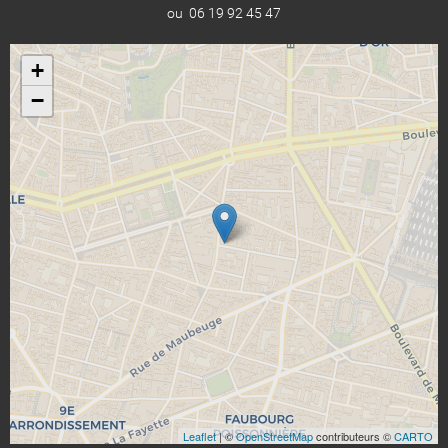
ou 06 19 92 45 47
+
−
Leaflet
| ©
OpenStreetMap
contributeurs ©
CARTO