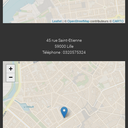
Leaflet
| ©
OpenStreetMap
contributeurs ©
CARTO
45 rue Saint-Etienne
59000 Lille
Téléphone : 0320575324
+
−