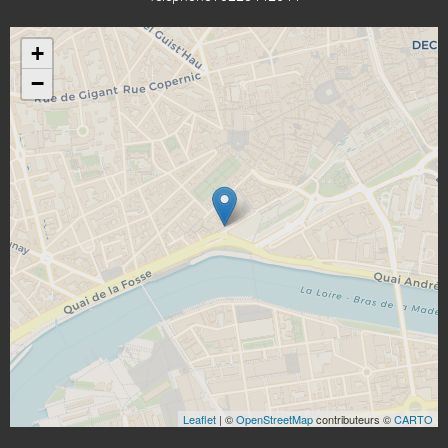
+
−
Leaflet
| ©
OpenStreetMap
contributeurs ©
CARTO