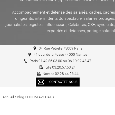
Accompagnement et défense des salariés, cadres, cadres
dirigeants, intermittents du spectacle, salariés protégés,
journalistes, pigistes, Influenceurs, Célébrités, CSE, syndicats,
expatriés et détachés, portage salarial
34 Rue Petrelle 75009 Paris
41 quai de la Fosse 44000 Nantes
Paris 01.42.56.03.00 ou 06 19 92 45 47
Lille 03.20.57.53.24
Nantes 02.28.44.26.44
CONTACTEZ-NOUS
Accueil
/
Blog CHHUM AVOCATS