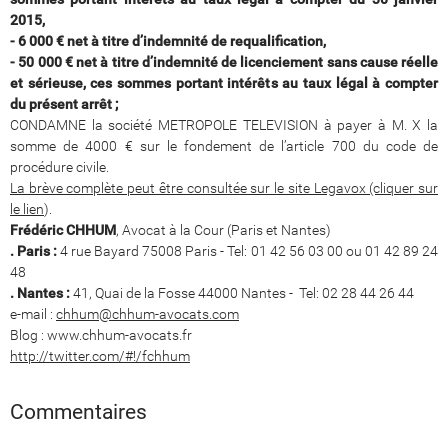
2015,
- 6 000 € net à titre d’indemnité de requalification,
- 50 000 € net à titre d’indemnité de licenciement sans cause réelle
et sérieuse, ces sommes portant intérêts au taux légal à compter
du présent arrêt ;
CONDAMNE la société METROPOLE TELEVISION à payer à M. X la
somme de 4000 € sur le fondement de l’article 700 du code de
procédure civile.
La brève complète peut être consultée sur le site Legavox (cliquer sur
le lien
).
Frédéric CHHUM
, Avocat à la Cour (Paris et Nantes)
. Paris :
4 rue Bayard 75008 Paris - Tel: 01 42 56 03 00 ou 01 42 89 24
48
. Nantes :
41, Quai de la Fosse 44000 Nantes - Tel: 02 28 44 26 44
e-mail :
chhum@chhum-avocats.com
Blog : www.chhum-avocats.fr
http://twitter.com/#!/fchhum
Commentaires