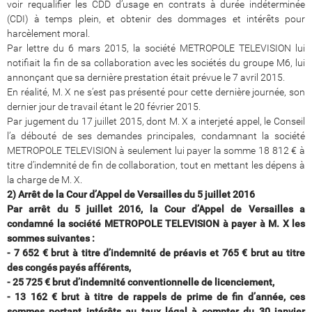
voir requalifier les CDD d’usage en contrats à durée indéterminée
(CDI) à temps plein, et obtenir des dommages et intérêts pour
harcèlement moral.
Par lettre du 6 mars 2015, la société METROPOLE TELEVISION lui
notifiait la fin de sa collaboration avec les sociétés du groupe M6, lui
annonçant que sa dernière prestation était prévue le 7 avril 2015.
En réalité, M. X ne s’est pas présenté pour cette dernière journée, son
dernier jour de travail étant le 20 février 2015.
Par jugement du 17 juillet 2015, dont M. X a interjeté appel, le Conseil
l’a débouté de ses demandes principales, condamnant la société
METROPOLE TELEVISION à seulement lui payer la somme 18 812 € à
titre d’indemnité de fin de collaboration, tout en mettant les dépens à
la charge de M. X.
2) Arrêt de la Cour d’Appel de Versailles du 5 juillet 2016
Par arrêt du 5 juillet 2016, la Cour d’Appel de Versailles a
condamné la société METROPOLE TELEVISION à payer à M. X les
sommes suivantes :
- 7 652 € brut à titre d’indemnité de préavis et 765 € brut au titre
des congés payés afférents,
- 25 725 € brut d’indemnité conventionnelle de licenciement,
- 13 162 € brut à titre de rappels de prime de fin d’année, ces
sommes portant intérêts au taux légal à compter du 30 janvier