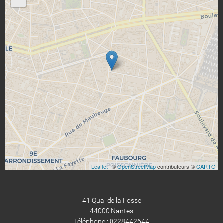
Leaflet
| ©
OpenStreetMap
contributeurs ©
CARTO
41 Quai de la Fosse
44000 Nantes
Téléphone : 0228442644