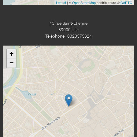
Leaflet
| ©
OpenStreetMap
contributeurs ©
CARTO
45 rue Saint-Etienne
59000 Lille
Téléphone : 0320575324
+
−