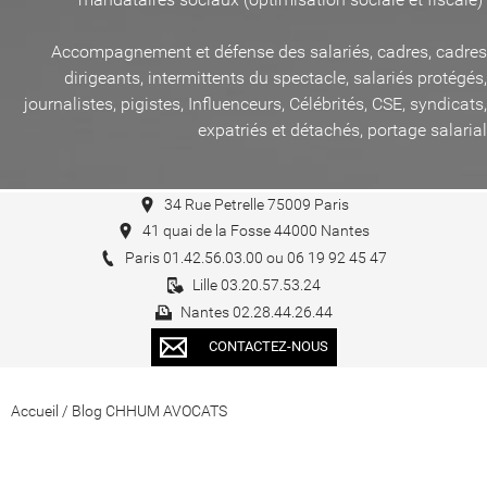
Accompagnement et défense des salariés, cadres, cadres
dirigeants, intermittents du spectacle, salariés protégés,
journalistes, pigistes, Influenceurs, Célébrités, CSE, syndicats,
expatriés et détachés, portage salarial
34 Rue Petrelle 75009 Paris
41 quai de la Fosse 44000 Nantes
Paris 01.42.56.03.00 ou 06 19 92 45 47
Lille 03.20.57.53.24
Nantes 02.28.44.26.44
CONTACTEZ-NOUS
Accueil
/
Blog CHHUM AVOCATS