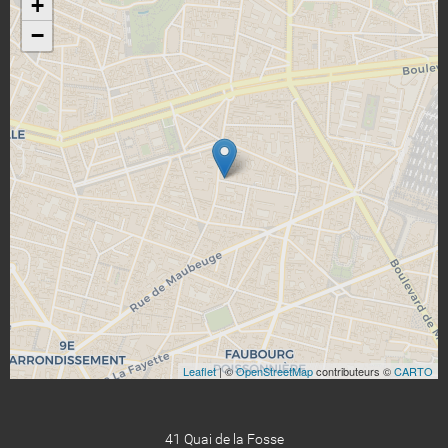
+
−
Leaflet
| ©
OpenStreetMap
contributeurs ©
CARTO
41 Quai de la Fosse