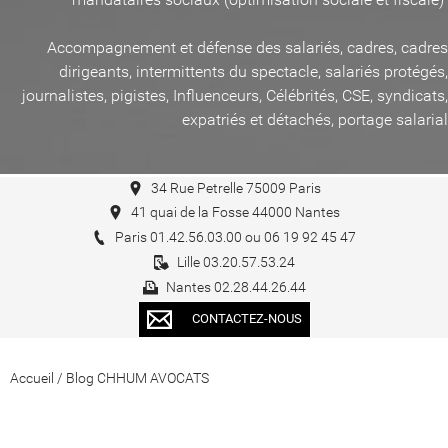
Accompagnement et défense des salariés, cadres, cadres
dirigeants, intermittents du spectacle, salariés protégés,
journalistes, pigistes, Influenceurs, Célébrités, CSE, syndicats,
expatriés et détachés, portage salarial
34 Rue Petrelle 75009 Paris
41 quai de la Fosse 44000 Nantes
Paris 01.42.56.03.00 ou 06 19 92 45 47
Lille 03.20.57.53.24
Nantes 02.28.44.26.44
CONTACTEZ-NOUS
Accueil
/
Blog CHHUM AVOCATS