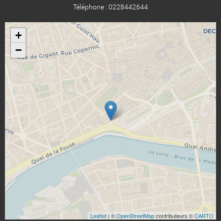
Téléphone : 0228442644
+
−
Leaflet
| ©
OpenStreetMap
contributeurs ©
CARTO