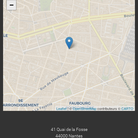
−
Leaflet
| ©
OpenStreetMap
contributeurs ©
CARTO
41 Quai de la Fosse
44000 Nantes