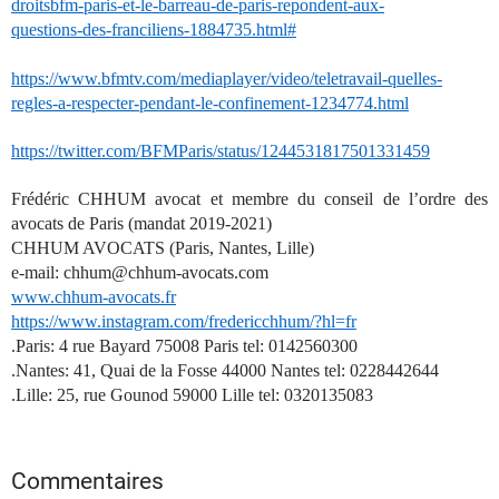
droitsbfm-paris-et-le-barreau-de-paris-repondent-aux-
questions-des-franciliens-1884735.html#
https://www.bfmtv.com/mediaplayer/video/teletravail-quelles-
regles-a-respecter-pendant-le-confinement-1234774.html
https://twitter.com/BFMParis/status/1244531817501331459
Frédéric CHHUM avocat et membre du conseil de l’ordre des
avocats de Paris (mandat 2019-2021)
CHHUM AVOCATS (Paris, Nantes, Lille)
e-mail: chhum@chhum-avocats.com
www.chhum-avocats.fr
https://www.instagram.com/fredericchhum/?hl=fr
.Paris: 4 rue Bayard 75008 Paris tel: 0142560300
.Nantes: 41, Quai de la Fosse 44000 Nantes tel: 0228442644
.Lille: 25, rue Gounod 59000 Lille tel: 0320135083
Commentaires