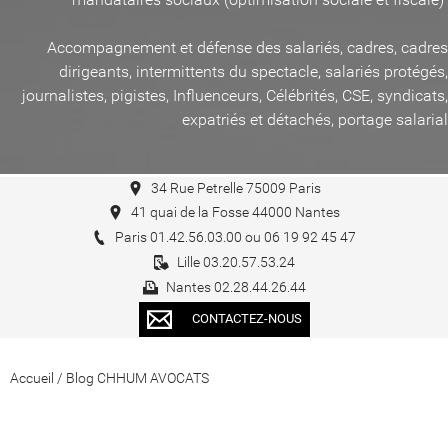
Accompagnement et défense des salariés, cadres, cadres
dirigeants, intermittents du spectacle, salariés protégés,
journalistes, pigistes, Influenceurs, Célébrités, CSE, syndicats,
expatriés et détachés, portage salarial
34 Rue Petrelle 75009 Paris
41 quai de la Fosse 44000 Nantes
Paris 01.42.56.03.00 ou 06 19 92 45 47
Lille 03.20.57.53.24
Nantes 02.28.44.26.44
CONTACTEZ-NOUS
Accueil
/
Blog CHHUM AVOCATS