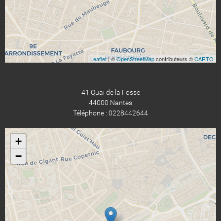
Leaflet
| ©
OpenStreetMap
contributeurs ©
CARTO
41 Quai de la Fosse
44000 Nantes
Téléphone : 0228442644
+
−