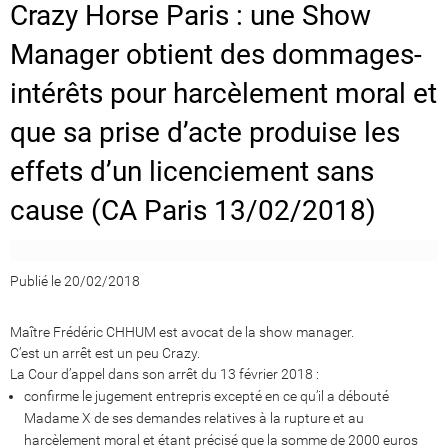
Crazy Horse Paris : une Show
Manager obtient des dommages-
intérêts pour harcèlement moral et
que sa prise d’acte produise les
effets d’un licenciement sans
cause (CA Paris 13/02/2018)
Publié le 20/02/2018
Maître Frédéric CHHUM est avocat de la show manager.
C’est un arrêt est un peu Crazy.
La Cour d’appel dans son arrêt du 13 février 2018 :
confirme le jugement entrepris excepté en ce qu’il a débouté
Madame X de ses demandes relatives à la rupture et au
harcèlement moral et étant précisé que la somme de 2000 euros