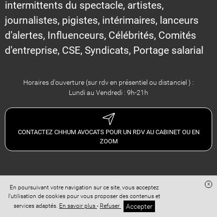
intermittents du spectacle, artistes,
journalistes, pigistes, intérimaires, lanceurs
d'alertes, Influenceurs, Célébrités, Comités
d'entreprise, CSE, Syndicats, Portage salarial
Horaires d'ouverture (sur rdv en présentiel ou distanciel ) :
Lundi au Vendredi : 9h-21h
CONTACTEZ CHHUM AVOCATS POUR UN RDV AU CABINET OU EN
ZOOM
x
En poursuivant votre navigation sur ce site, vous acceptez
Site réalisé avec
Digital Avocat
l'utilisation de cookies pour vous proposer des contenus et
Accès administration
Confidentialité
Conditions Générales de Vente
Accepter
services adaptés.
En savoir plus
-
Refuser
Mentions légales