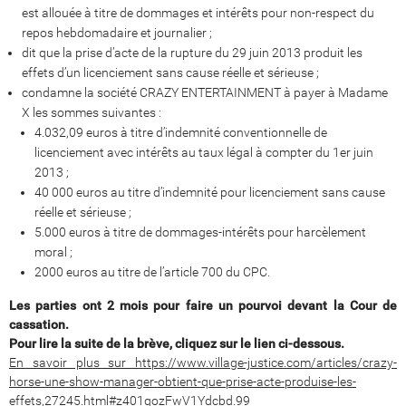
est allouée à titre de dommages et intérêts pour non-respect du
repos hebdomadaire et journalier ;
dit que la prise d’acte de la rupture du 29 juin 2013 produit les
effets d’un licenciement sans cause réelle et sérieuse ;
condamne la société CRAZY ENTERTAINMENT à payer à Madame
X les sommes suivantes :
4.032,09 euros à titre d’indemnité conventionnelle de
licenciement avec intérêts au taux légal à compter du 1er juin
2013 ;
40 000 euros au titre d’indemnité pour licenciement sans cause
réelle et sérieuse ;
5.000 euros à titre de dommages-intérêts pour harcèlement
moral ;
2000 euros au titre de l’article 700 du CPC.
Les parties ont 2 mois pour faire un pourvoi devant la Cour de
cassation.
Pour lire la suite de la brève, cliquez sur le lien ci-dessous.
En savoir plus sur https://www.village-justice.com/articles/crazy-
horse-une-show-manager-obtient-que-prise-acte-produise-les-
effets,27245.html#z401qozFwV1Ydcbd.99