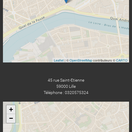
Leaflet
| ©
OpenStreetMap
contributeurs ©
CARTO
45 rue Saint-Etienne
59000 Lille
Téléphone : 0320575324
+
−