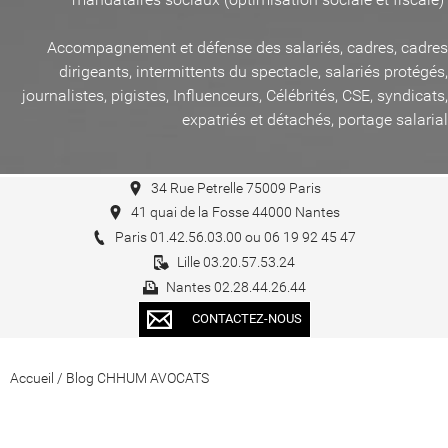
Accompagnement et défense des salariés, cadres, cadres
dirigeants, intermittents du spectacle, salariés protégés,
journalistes, pigistes, Influenceurs, Célébrités, CSE, syndicats,
expatriés et détachés, portage salarial
34 Rue Petrelle 75009 Paris
41 quai de la Fosse 44000 Nantes
Paris 01.42.56.03.00 ou 06 19 92 45 47
Lille 03.20.57.53.24
Nantes 02.28.44.26.44
CONTACTEZ-NOUS
Accueil
/
Blog CHHUM AVOCATS