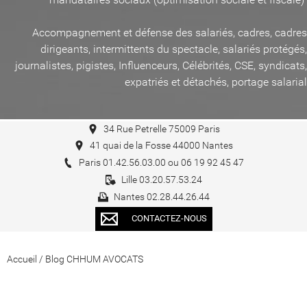
Accompagnement et défense des salariés, cadres, cadres
dirigeants, intermittents du spectacle, salariés protégés,
journalistes, pigistes, Influenceurs, Célébrités, CSE, syndicats,
expatriés et détachés, portage salarial
34 Rue Petrelle 75009 Paris
41 quai de la Fosse 44000 Nantes
Paris 01.42.56.03.00 ou 06 19 92 45 47
Lille 03.20.57.53.24
Nantes 02.28.44.26.44
CONTACTEZ-NOUS
Accueil
/
Blog CHHUM AVOCATS