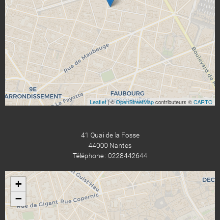
Leaflet
| ©
OpenStreetMap
contributeurs ©
CARTO
41 Quai de la Fosse
44000 Nantes
Téléphone : 0228442644
+
−