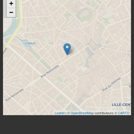
+
−
Leaflet
| ©
OpenStreetMap
contributeurs ©
CARTO