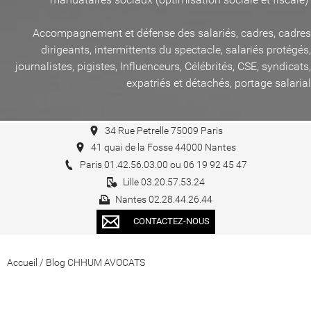
Accompagnement et défense des salariés, cadres, cadres
dirigeants, intermittents du spectacle, salariés protégés,
journalistes, pigistes, Influenceurs, Célébrités, CSE, syndicats,
expatriés et détachés, portage salarial
34 Rue Petrelle 75009 Paris
41 quai de la Fosse 44000 Nantes
Paris 01.42.56.03.00 ou 06 19 92 45 47
Lille 03.20.57.53.24
Nantes 02.28.44.26.44
CONTACTEZ-NOUS
Accueil
/
Blog CHHUM AVOCATS