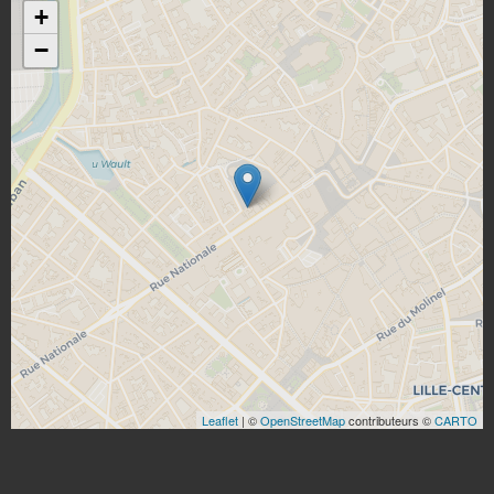
+
−
Leaflet
| ©
OpenStreetMap
contributeurs ©
CARTO