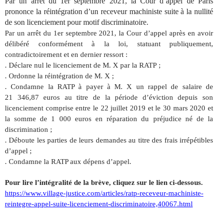
Par un arrêt du 1er septembre 2021, la Cour d’appel de Paris
prononce la réintégration d’un receveur machiniste suite à la nullité
de son licenciement pour motif discriminatoire.
Par un arrêt du 1er septembre 2021, la Cour d’appel après en avoir
délibéré conformément à la loi, statuant publiquement,
contradictoirement et en dernier ressort :
. Déclare nul le licenciement de M. X par la RATP ;
. Ordonne la réintégration de M. X ;
. Condamne la RATP à payer à M. X un rappel de salaire de
21 346,87 euros au titre de la période d’éviction depuis son
licenciement comprise entre le 22 juillet 2019 et le 30 mars 2020 et
la somme de 1 000 euros en réparation du préjudice né de la
discrimination ;
. Déboute les parties de leurs demandes au titre des frais irrépétibles
d’appel ;
. Condamne la RATP aux dépens d’appel.
Pour lire l’intégralité de la brève, cliquez sur le lien ci-dessous.
https://www.village-justice.com/articles/ratp-receveur-machiniste-
reintegre-appel-suite-licenciement-discriminatoire,40067.html