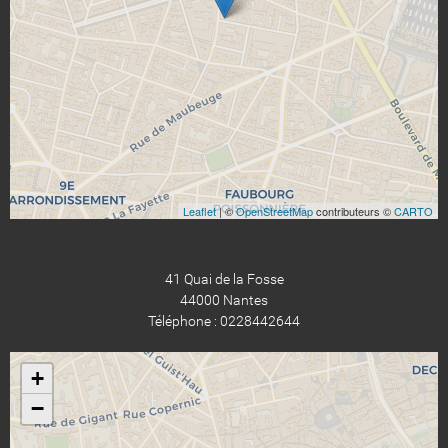
Leaflet
| ©
OpenStreetMap
contributeurs ©
CARTO
41 Quai de la Fosse
44000 Nantes
Téléphone : 0228442644
+
−