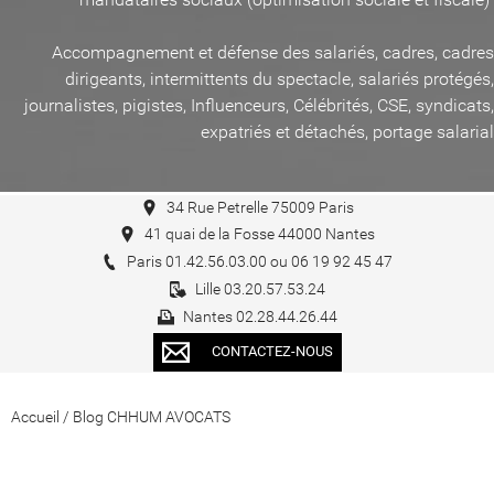
Accompagnement et défense des salariés, cadres, cadres
dirigeants, intermittents du spectacle, salariés protégés,
journalistes, pigistes, Influenceurs, Célébrités, CSE, syndicats,
expatriés et détachés, portage salarial
34 Rue Petrelle 75009 Paris
41 quai de la Fosse 44000 Nantes
Paris 01.42.56.03.00 ou 06 19 92 45 47
Lille 03.20.57.53.24
Nantes 02.28.44.26.44
CONTACTEZ-NOUS
Accueil
/
Blog CHHUM AVOCATS