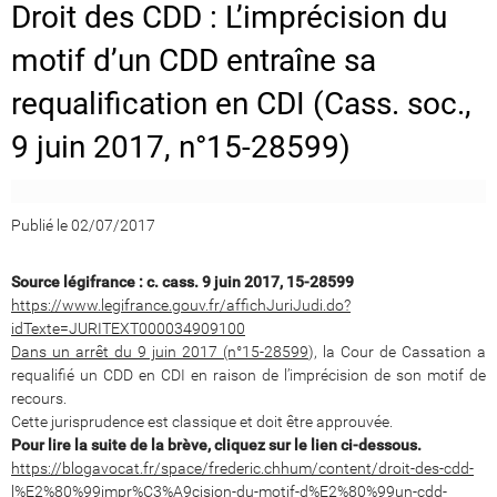
Droit des CDD : L’imprécision du
motif d’un CDD entraîne sa
requalification en CDI (Cass. soc.,
9 juin 2017, n°15-28599)
Publié le 02/07/2017
Source légifrance : c. cass. 9 juin 2017, 15-28599
https://www.legifrance.gouv.fr/affichJuriJudi.do?
idTexte=JURITEXT000034909100
Dans un arrêt du 9 juin 2017 (n°15-28599
), la Cour de Cassation a
requalifié un CDD en CDI en raison de l’imprécision de son motif de
recours.
Cette jurisprudence est classique et doit être approuvée.
Pour lire la suite de la brève, cliquez sur le lien ci-dessous.
https://blogavocat.fr/space/frederic.chhum/content/droit-des-cdd-
l%E2%80%99impr%C3%A9cision-du-motif-d%E2%80%99un-cdd-