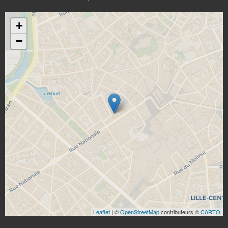
+
−
Leaflet
| ©
OpenStreetMap
contributeurs ©
CARTO