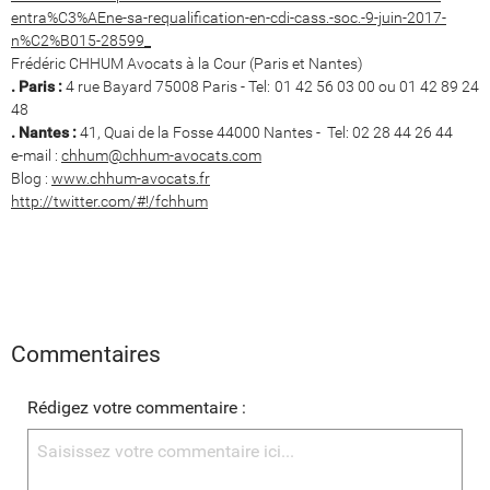
entra%C3%AEne-sa-requalification-en-cdi-cass.-soc.-9-juin-2017-
n%C2%B015-28599_
Frédéric CHHUM Avocats à la Cour (Paris et Nantes)
. Paris :
4 rue Bayard 75008 Paris - Tel: 01 42 56 03 00 ou 01 42 89 24
48
. Nantes :
41, Quai de la Fosse 44000 Nantes - Tel: 02 28 44 26 44
e-mail :
chhum@chhum-avocats.com
Blog :
www.chhum-avocats.fr
http://twitter.com/#!/fchhum
Commentaires
Rédigez votre commentaire :