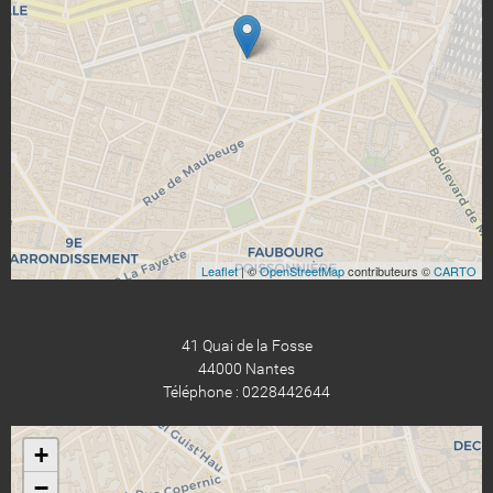
Leaflet
| ©
OpenStreetMap
contributeurs ©
CARTO
41 Quai de la Fosse
44000 Nantes
Téléphone : 0228442644
+
−