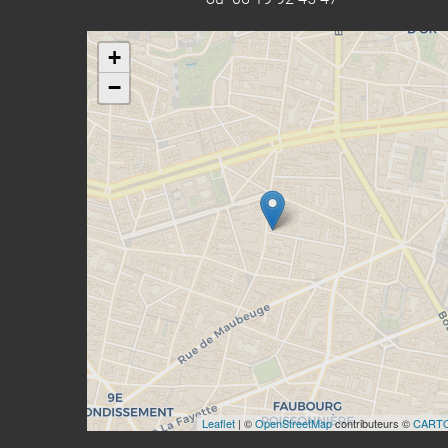
+
−
Leaflet
| ©
OpenStreetMap
contributeurs ©
CART