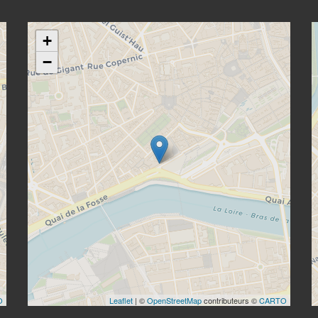
+
−
O
Leaflet
| ©
OpenStreetMap
contributeurs ©
CARTO