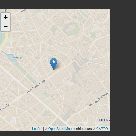
+
−
Leaflet
| ©
OpenStreetMap
contributeurs ©
CARTO