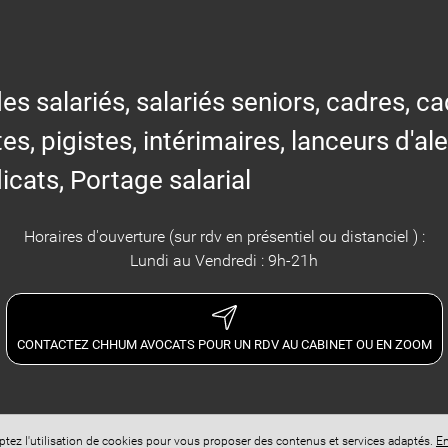
alariés, salariés seniors, cadres, cad
tes, pigistes, intérimaires, lanceurs d'al
icats, Portage salarial
Horaires d'ouverture (sur rdv en présentiel ou distanciel ) :
Lundi au Vendredi : 9h-21h
CONTACTEZ CHHUM AVOCATS POUR UN RDV AU CABINET OU EN ZOOM
eptez l'utilisation de cookies pour vous proposer des contenus et services adaptés.
En
Accès administration
Conf