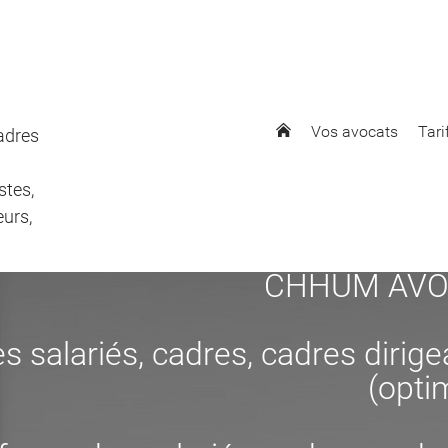
Vos avocats
Tari
cadres
stes,
eurs,
CHHUM AVOCAT
s salariés, cadres, cadres dirig
(opti