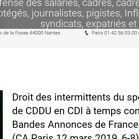
se des salariés, cadres, cadres
tégés, journalistes, pigistes, In
syndicats, expatriés et
i de la Fosse 44000 Nantes
Paris 01.42.56.03.00
Droit des intermittents du spe
de CDDU en CDI à temps comp
Bandes Annonces de France 
(CA Paris 12 mars 2019, 6-8)