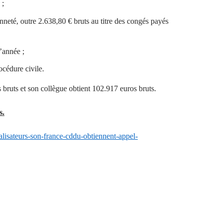
 ;
nneté, outre 2.638,80 € bruts au titre des congés payés
’année ;
océdure civile.
s bruts et son collègue obtient 102.917 euros bruts.
s.
ealisateurs-son-france-cddu-obtiennent-appel-