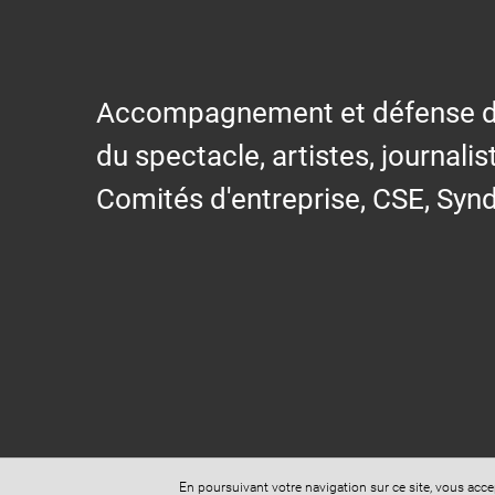
Accompagnement et défense des s
du spectacle, artistes, journalis
Comités d'entreprise, CSE, Synd
En poursuivant votre navigation sur ce site, vous acc
Site réalisé avec
Digital Avocat