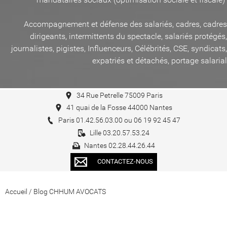
Accompagnement et défense des salariés, cadres, cadres
dirigeants, intermittents du spectacle, salariés protégés,
journalistes, pigistes, Influenceurs, Célébrités, CSE, syndicats,
expatriés et détachés, portage salarial
34 Rue Petrelle 75009 Paris
41 quai de la Fosse 44000 Nantes
Paris 01.42.56.03.00 ou 06 19 92 45 47
Lille 03.20.57.53.24
Nantes 02.28.44.26.44
CONTACTEZ-NOUS
Accueil
/
Blog CHHUM AVOCATS