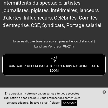
intermittents du spectacle, artistes,
journalistes, pigistes, intérimaires, lanceurs
d'alertes, Influenceurs, Célébrités, Comités
d'entreprise, CSE, Syndicats, Portage salarial
Horaires d'ouverture (sur rdv en présentiel ou distanciel ) :
Lundi au Vendredi : 9h-21h
CONTACTEZ CHHUM AVOCATS POUR UN RDV AU CABINET OU EN
ZOOM
x
En poursuivant votre navigation sur ce site, vous acceptez
Site réalisé avec
Digital Avocat
l'utilisation de cookies pour vous proposer des contenus et
Accès administration
Confidentialité
Conditions Générales de Vente
Accepter
services adaptés.
En savoir plus
-
Refuser
Mentions légales