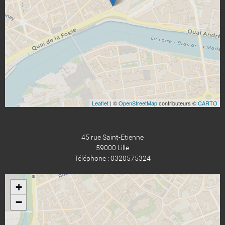
Leaflet
| ©
OpenStreetMap
contributeurs ©
CARTO
45 rue Saint-Etienne
59000 Lille
Téléphone : 0320575324
+
−