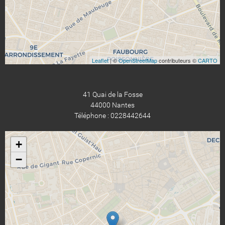
Leaflet
| ©
OpenStreetMap
contributeurs ©
CARTO
41 Quai de la Fosse
44000 Nantes
Téléphone : 0228442644
+
−