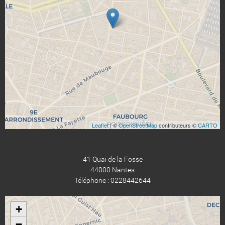
Leaflet
| ©
OpenStreetMap
contributeurs ©
CARTO
41 Quai de la Fosse
44000 Nantes
Téléphone : 0228442644
+
−