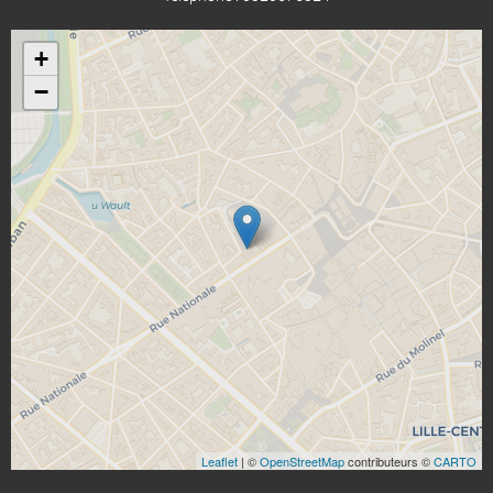
+
−
Leaflet
| ©
OpenStreetMap
contributeurs ©
CARTO