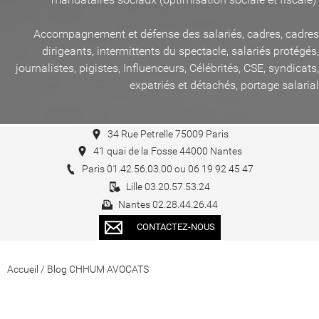
Accompagnement et défense des salariés, cadres, cadres
dirigeants, intermittents du spectacle, salariés protégés,
journalistes, pigistes, Influenceurs, Célébrités, CSE, syndicats,
expatriés et détachés, portage salarial
34 Rue Petrelle 75009 Paris
41 quai de la Fosse 44000 Nantes
Paris 01.42.56.03.00 ou 06 19 92 45 47
Lille 03.20.57.53.24
Nantes 02.28.44.26.44
CONTACTEZ-NOUS
Accueil
/
Blog CHHUM AVOCATS