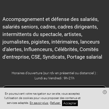
Accompagnement et défense des salariés,
salariés seniors, cadres, cadres dirigeants,
intermittents du spectacle, artistes,
journalistes, pigistes, intérimaires, lanceurs
d'alertes, Influenceurs, Célébrités, Comités
d'entreprise, CSE, Syndicats, Portage salarial
Horaires d'ouverture (sur rdv en présentiel ou distanciel ) :
Lundi au Vendredi : 9h-21h
x
En poursuivant votre navigation sur ce site, vous acceptez
CONTACTEZ CHHUM AVOCATS POUR UN RDV AU CABINET OU EN
l'utilisation de cookies pour vous proposer des contenus et
ZOOM
Accepter
services adaptés.
En savoir plus
-
Refuser