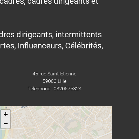
 cadres, cadres dirigeants et
res dirigeants, intermittents
ertes, Influenceurs, Célébrités,
45 rue Saint-Etienne
59000 Lille
Téléphone : 0320575324
+
−