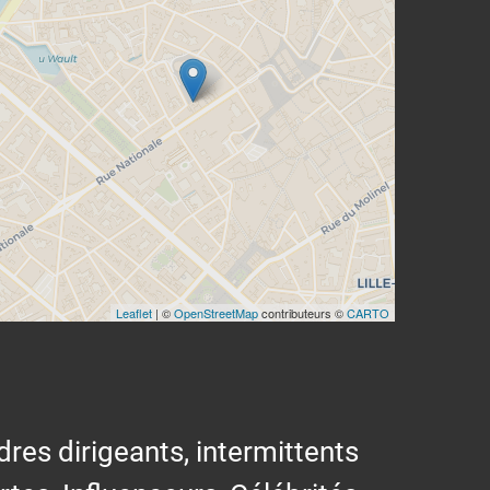
Leaflet
| ©
OpenStreetMap
contributeurs ©
CARTO
res dirigeants, intermittents