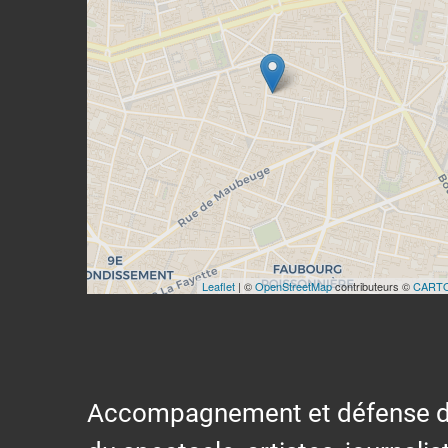
Leaflet
| ©
OpenStreetMap
contributeurs ©
CART
Accompagnement et défense des s