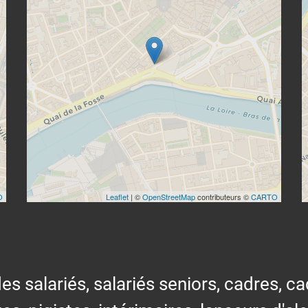
O
Leaflet
| ©
OpenStreetMap
contributeurs ©
CARTO
alariés, salariés seniors, cadres, cad