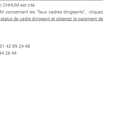
ic CHHUM est cité.
UM concernant les "faux cadres dirigeants", cliquez
e statut de cadre dirigeant et obtenez le paiement de
 01 42 89 24 48
44 26 44