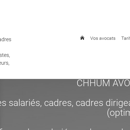
Vos avocats
Tari
cadres
stes,
eurs,
CHHUM AVOCAT
s salariés, cadres, cadres dirig
(opti