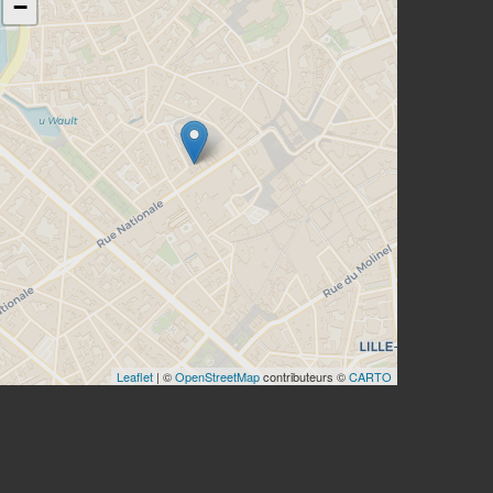
−
Leaflet
| ©
OpenStreetMap
contributeurs ©
CARTO