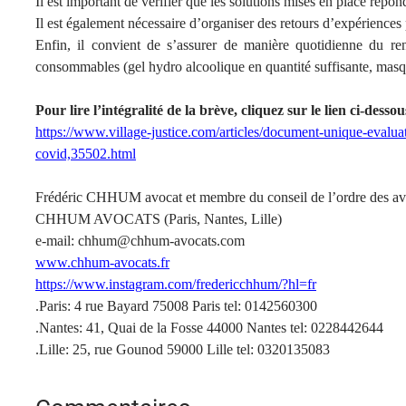
Il est important de vérifier que les solutions mises en place répond
Il est également nécessaire d’organiser des retours d’expériences 
Enfin, il convient de s’assurer de manière quotidienne du r
consommables (gel hydro alcoolique en quantité suffisante, masq
Pour lire l’intégralité de la brève, cliquez sur le lien ci-dessou
https://www.village-justice.com/articles/document-unique-evalua
covid,35502.html
Frédéric CHHUM avocat et membre du conseil de l’ordre des avo
CHHUM AVOCATS (Paris, Nantes, Lille)
e-mail: chhum@chhum-avocats.com
www.chhum-avocats.fr
https://www.instagram.com/fredericchhum/?hl=fr
.Paris: 4 rue Bayard 75008 Paris tel: 0142560300
.Nantes: 41, Quai de la Fosse 44000 Nantes tel: 0228442644
.Lille: 25, rue Gounod 59000 Lille tel: 0320135083