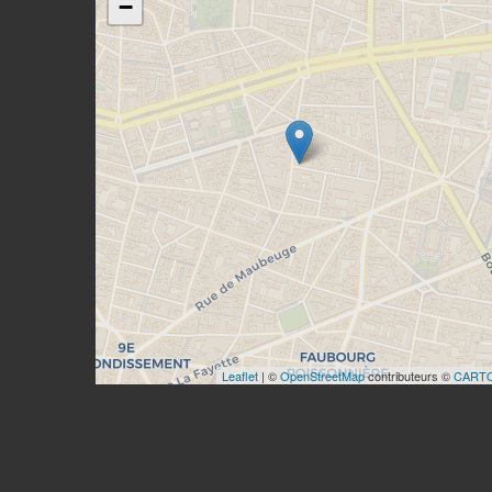
−
Leaflet
| ©
OpenStreetMap
contributeurs ©
CART