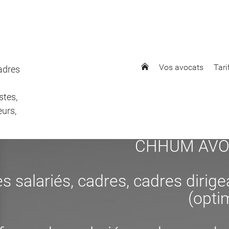
Vos avocats
Tari
cadres
stes,
eurs,
CHHUM AVOCAT
s salariés, cadres, cadres dirig
(opti