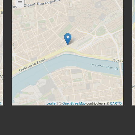
−
O
Leaflet
| ©
OpenStreetMap
contributeurs ©
CARTO