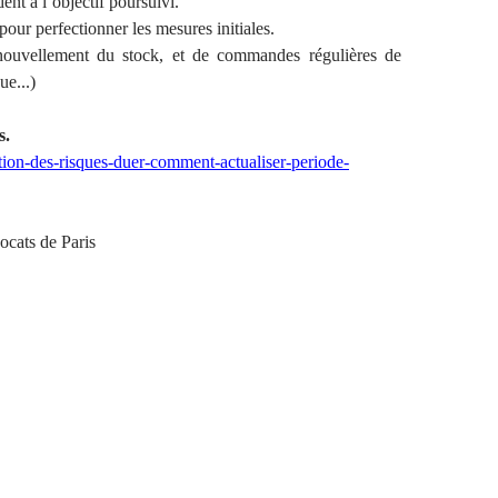
ent à l’objectif poursuivi.
pour perfectionner les mesures initiales.
enouvellement du stock, et de commandes régulières de
ue...)
s.
tion-des-risques-duer-comment-actualiser-periode-
cats de Paris