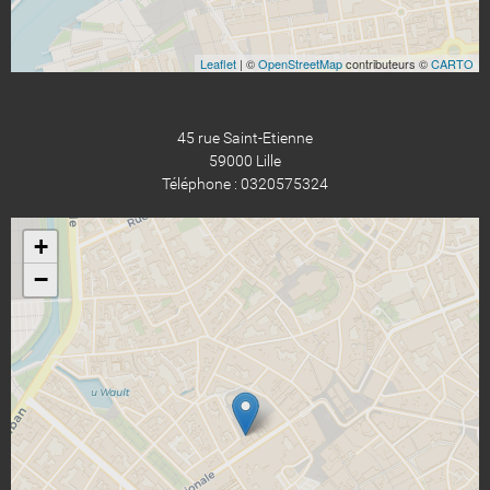
Leaflet
| ©
OpenStreetMap
contributeurs ©
CARTO
45 rue Saint-Etienne
59000 Lille
Téléphone : 0320575324
+
−