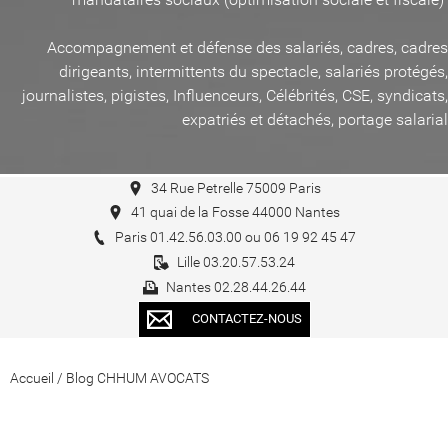
Accompagnement et défense des salariés, cadres, cadres
dirigeants, intermittents du spectacle, salariés protégés,
journalistes, pigistes, Influenceurs, Célébrités, CSE, syndicats,
expatriés et détachés, portage salarial
34 Rue Petrelle 75009 Paris
41 quai de la Fosse 44000 Nantes
Paris 01.42.56.03.00 ou 06 19 92 45 47
Lille 03.20.57.53.24
Nantes 02.28.44.26.44
CONTACTEZ-NOUS
Accueil
/
Blog CHHUM AVOCATS