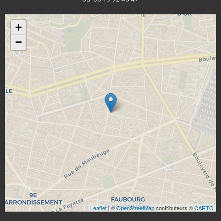
+
−
Leaflet
| ©
OpenStreetMap
contributeurs ©
CARTO