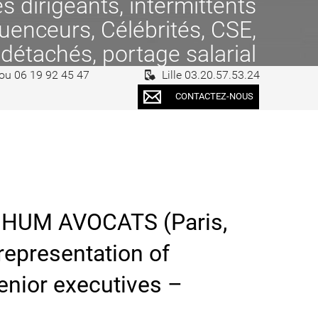
 dirigeants, intermittents
fluenceurs, Célébrités, CSE,
 détachés, portage salarial
 ou 06 19 92 45 47
Lille 03.20.57.53.24
CONTACTEZ-NOUS
HHUM AVOCATS (Paris,
representation of
nior executives –