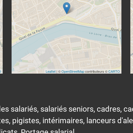
O
Leaflet
| ©
OpenStreetMap
contributeurs ©
CARTO
alariés, salariés seniors, cadres, cad
tes, pigistes, intérimaires, lanceurs d'al
icats, Portage salarial