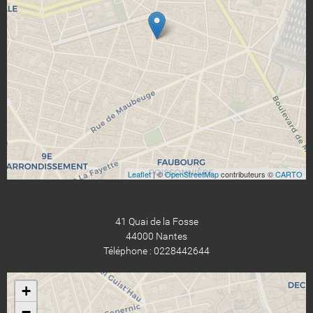
Leaflet
| ©
OpenStreetMap
contributeurs ©
CARTO
41 Quai de la Fosse
44000 Nantes
Téléphone : 0228442644
+
−