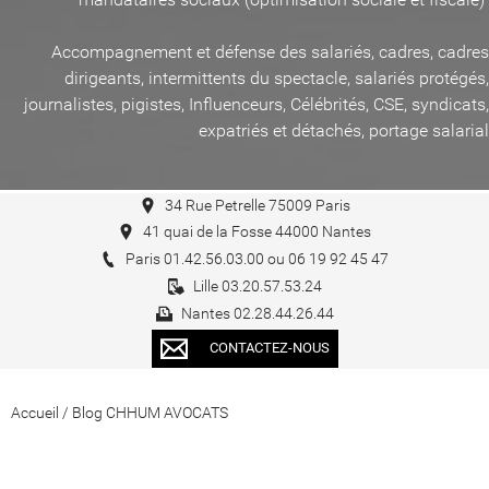
Accompagnement et défense des salariés, cadres, cadres
dirigeants, intermittents du spectacle, salariés protégés,
journalistes, pigistes, Influenceurs, Célébrités, CSE, syndicats,
expatriés et détachés, portage salarial
34 Rue Petrelle 75009 Paris
41 quai de la Fosse 44000 Nantes
Paris 01.42.56.03.00 ou 06 19 92 45 47
Lille 03.20.57.53.24
Nantes 02.28.44.26.44
CONTACTEZ-NOUS
Accueil
/
Blog CHHUM AVOCATS