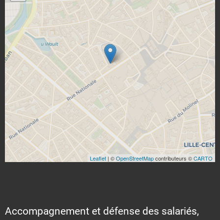
Leaflet
| ©
OpenStreetMap
contributeurs ©
CARTO
Accompagnement et défense des salariés,