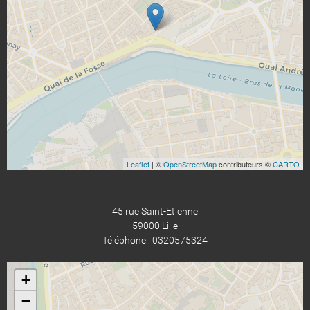
Leaflet
| ©
OpenStreetMap
contributeurs ©
CARTO
45 rue Saint-Etienne
59000 Lille
Téléphone : 0320575324
+
−