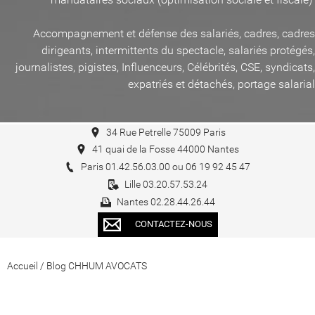
Accompagnement et défense des salariés, cadres, cadres
dirigeants, intermittents du spectacle, salariés protégés,
journalistes, pigistes, Influenceurs, Célébrités, CSE, syndicats,
expatriés et détachés, portage salarial
34 Rue Petrelle 75009 Paris
41 quai de la Fosse 44000 Nantes
Paris 01.42.56.03.00 ou 06 19 92 45 47
Lille 03.20.57.53.24
Nantes 02.28.44.26.44
CONTACTEZ-NOUS
Accueil
/
Blog CHHUM AVOCATS