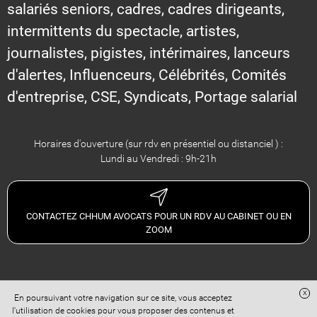
salariés seniors, cadres, cadres dirigeants,
intermittents du spectacle, artistes,
journalistes, pigistes, intérimaires, lanceurs
d'alertes, Influenceurs, Célébrités, Comités
d'entreprise, CSE, Syndicats, Portage salarial
Horaires d'ouverture (sur rdv en présentiel ou distanciel ) :
Lundi au Vendredi : 9h-21h
CONTACTEZ CHHUM AVOCATS POUR UN RDV AU CABINET OU EN
ZOOM
x
En poursuivant votre navigation sur ce site, vous acceptez
Site réalisé avec
Digital Avocat
l'utilisation de cookies pour vous proposer des contenus et
Accès administration
Confidentialité
Conditions Générales de Vente