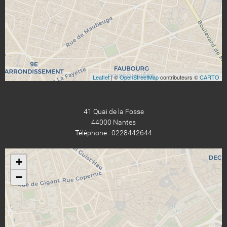
Leaflet
| ©
OpenStreetMap
contributeurs ©
CARTO
41 Quai de la Fosse
44000 Nantes
Téléphone : 0228442644
+
−