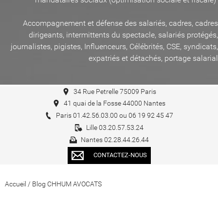
Accompagnement et défense des salariés, cadres, cadres
dirigeants, intermittents du spectacle, salariés protégés,
journalistes, pigistes, Influenceurs, Célébrités, CSE, syndicats,
expatriés et détachés, portage salarial
34 Rue Petrelle 75009 Paris
41 quai de la Fosse 44000 Nantes
Paris 01.42.56.03.00 ou 06 19 92 45 47
Lille 03.20.57.53.24
Nantes 02.28.44.26.44
CONTACTEZ-NOUS
Accueil
/
Blog CHHUM AVOCATS