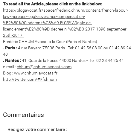
To read all the Article, please click on the link below:
https://blogavocat.fr/space/frederic.chhum/content/french-labour-
law-increase-legal-severance-compensation-
%E2%80%9Cindemnit%C3%A9-l%C3%A9gale-de-
licenciement%E2%80%9D-decree-n-%C2%B0-2017-1398-september-
25th-2017_
Frédéric CHHUM Avocat à la Cour (Paris et Nantes)
. Paris :
4 rue Bayard 75008 Paris - Tel: 01 42 56 03 00 ou 01 42 89 24
48
. Nantes :
41, Quai de la Fosse 44000 Nantes - Tel: 02 28 44 26 44
e-mail :
chhum@chhum-avocats.com
Blog :
www.chhum-avocats.fr
http://twitter.com/#!/fchhum
Commentaires
Rédigez votre commentaire :