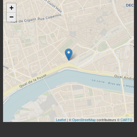
+
−
Leaflet
| ©
OpenStreetMap
contributeurs ©
CARTO