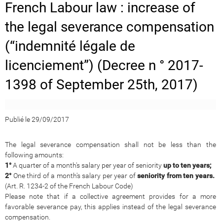
French Labour law : increase of
the legal severance compensation
(“indemnité légale de
licenciement”) (Decree n ° 2017-
1398 of September 25th, 2017)
Publié le 29/09/2017
The legal severance compensation shall not be less than the
following amounts:
1°
A quarter of a month's salary per year of seniority
up to ten years;
2°
One third of a month's salary per year of
seniority from ten years.
(Art. R. 1234-2 of the French Labour Code)
Please note that if a collective agreement provides for a more
favorable severance pay, this applies instead of the legal severance
compensation.