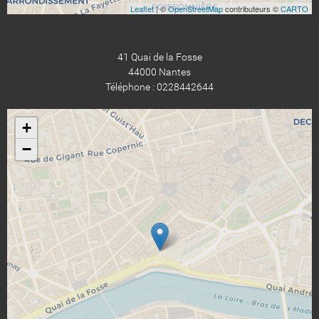
Leaflet
| ©
OpenStreetMap
contributeurs ©
CARTO
41 Quai de la Fosse
44000 Nantes
Téléphone : 0228442644
+
−