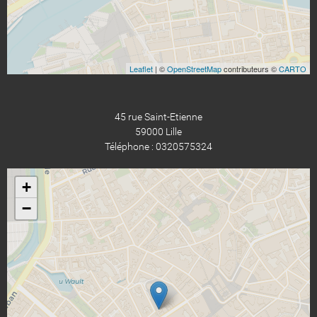
Leaflet
| ©
OpenStreetMap
contributeurs ©
CARTO
45 rue Saint-Etienne
59000 Lille
Téléphone : 0320575324
+
−