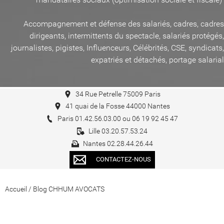
Accompagnement et défense des salariés, cadres, cadres
dirigeants, intermittents du spectacle, salariés protégés,
journalistes, pigistes, Influenceurs, Célébrités, CSE, syndicats,
expatriés et détachés, portage salarial
34 Rue Petrelle 75009 Paris
41 quai de la Fosse 44000 Nantes
Paris 01.42.56.03.00 ou 06 19 92 45 47
Lille 03.20.57.53.24
Nantes 02.28.44.26.44
CONTACTEZ-NOUS
Accueil
/
Blog CHHUM AVOCATS