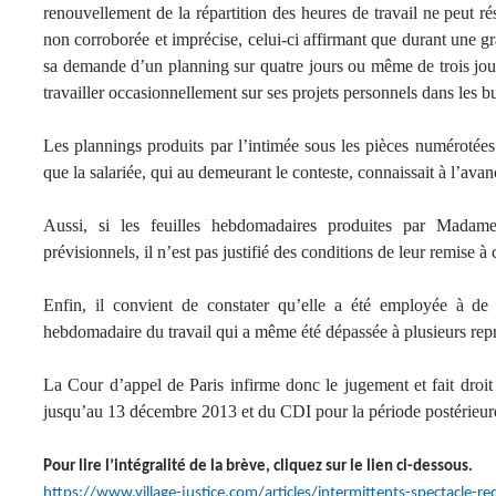
renouvellement de la répartition des heures de travail ne peut ré
non corroborée et imprécise, celui-ci affirmant que durant une g
sa demande d’un planning sur quatre jours ou même de trois jours
travailler occasionnellement sur ses projets personnels dans les b
Les plannings produits par l’intimée sous les pièces numérotée
que la salariée, qui au demeurant le conteste, connaissait à l’avan
Aussi, si les feuilles hebdomadaires produites par Madame
prévisionnels, il n’est pas justifié des conditions de leur remise à c
Enfin, il convient de constater qu’elle a été employée à d
hebdomadaire du travail qui a même été dépassée à plusieurs repr
La Cour d’appel de Paris infirme donc le jugement et fait droi
jusqu’au 13 décembre 2013 et du CDI pour la période postérieur
Pour lire l’intégralité de la brève, cliquez sur le lien ci-dessous.
https://www.village-justice.com/articles/intermittents-spectacle-re