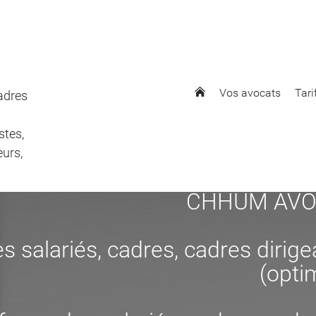
Vos avocats
Tari
cadres
stes,
eurs,
CHHUM AVOCAT
s salariés, cadres, cadres dirig
(opti