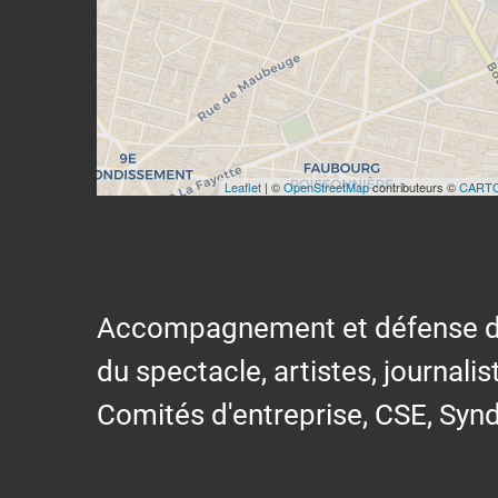
Leaflet
| ©
OpenStreetMap
contributeurs ©
CART
Accompagnement et défense des s
du spectacle, artistes, journalis
Comités d'entreprise, CSE, Synd