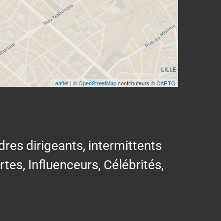
Leaflet
| ©
OpenStreetMap
contributeurs ©
CARTO
res dirigeants, intermittents
ertes, Influenceurs, Célébrités,