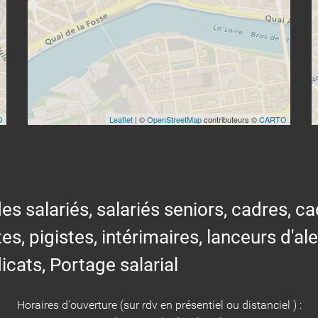
O
Leaflet
| ©
OpenStreetMap
contributeurs ©
CARTO
alariés, salariés seniors, cadres, cad
tes, pigistes, intérimaires, lanceurs d'al
icats, Portage salarial
Horaires d'ouverture (sur rdv en présentiel ou distanciel ) :