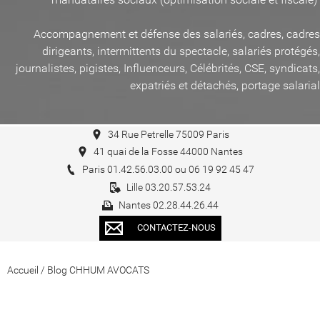
Accompagnement et défense des salariés, cadres, cadres
dirigeants, intermittents du spectacle, salariés protégés,
journalistes, pigistes, Influenceurs, Célébrités, CSE, syndicats,
expatriés et détachés, portage salarial
34 Rue Petrelle 75009 Paris
41 quai de la Fosse 44000 Nantes
Paris 01.42.56.03.00 ou 06 19 92 45 47
Lille 03.20.57.53.24
Nantes 02.28.44.26.44
CONTACTEZ-NOUS
Accueil
/
Blog CHHUM AVOCATS