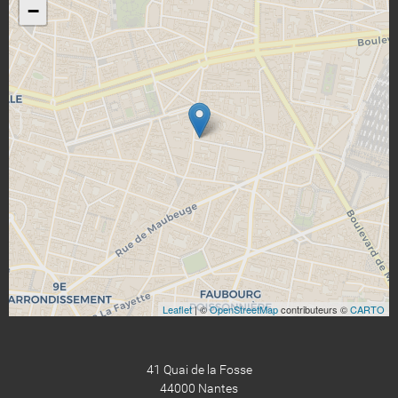
−
Leaflet
| ©
OpenStreetMap
contributeurs ©
CARTO
41 Quai de la Fosse
44000 Nantes