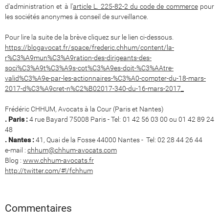
d'administration et à l'
article L. 225-82-2 du code de commerce
pour
les sociétés anonymes à conseil de surveillance.
Pour lire la suite de la brève cliquez sur le lien ci-dessous.
https://blogavocat.fr/space/frederic.chhum/content/la-
r%C3%A9mun%C3%A9ration-des-dirigeants-des-
soci%C3%A9t%C3%A9s-cot%C3%A9es-doit-%C3%AAtre-
valid%C3%A9e-par-les-actionnaires-%C3%A0-compter-du-18-mars-
2017-d%C3%A9cret-n%C2%B02017-340-du-16-mars-2017_
Frédéric CHHUM, Avocats à la Cour (Paris et Nantes)
. Paris :
4 rue Bayard 75008 Paris - Tel: 01 42 56 03 00 ou 01 42 89 24
48
. Nantes :
41, Quai de la Fosse 44000 Nantes - Tel: 02 28 44 26 44
e-mail :
chhum@chhum-avocats.com
Blog :
www.chhum-avocats.fr
http://twitter.com/#!/fchhum
Commentaires