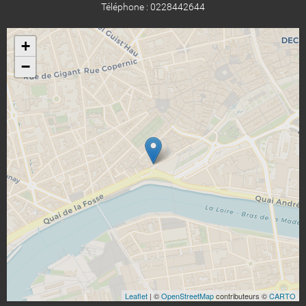
Téléphone : 0228442644
+
−
Leaflet
| ©
OpenStreetMap
contributeurs ©
CARTO