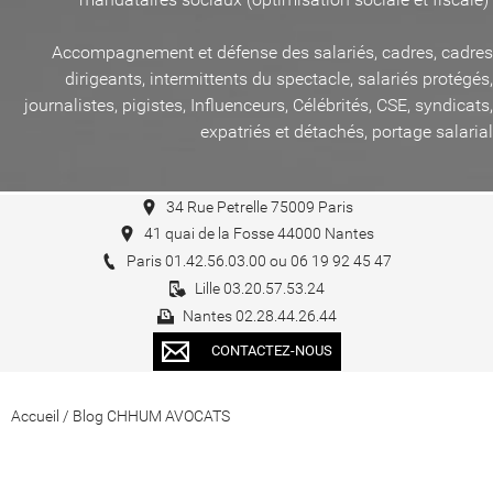
Accompagnement et défense des salariés, cadres, cadres
dirigeants, intermittents du spectacle, salariés protégés,
journalistes, pigistes, Influenceurs, Célébrités, CSE, syndicats,
expatriés et détachés, portage salarial
34 Rue Petrelle 75009 Paris
41 quai de la Fosse 44000 Nantes
Paris 01.42.56.03.00 ou 06 19 92 45 47
Lille 03.20.57.53.24
Nantes 02.28.44.26.44
CONTACTEZ-NOUS
Accueil
/
Blog CHHUM AVOCATS