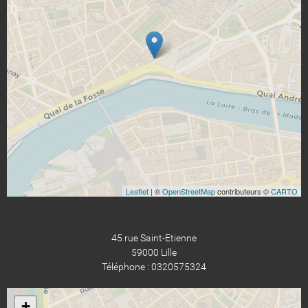
Leaflet
| ©
OpenStreetMap
contributeurs ©
CARTO
45 rue Saint-Etienne
59000 Lille
Téléphone : 0320575324
+