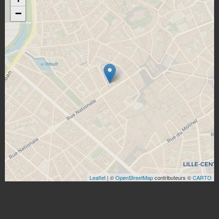
−
Leaflet
| ©
OpenStreetMap
contributeurs ©
CARTO