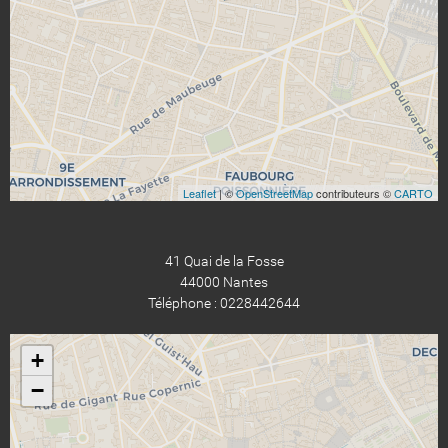
Leaflet
| ©
OpenStreetMap
contributeurs ©
CARTO
41 Quai de la Fosse
44000 Nantes
Téléphone : 0228442644
+
−