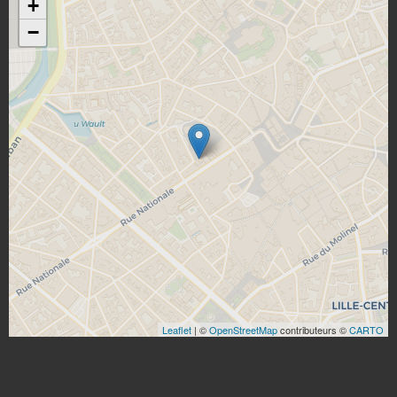
+
−
Leaflet
| ©
OpenStreetMap
contributeurs ©
CARTO