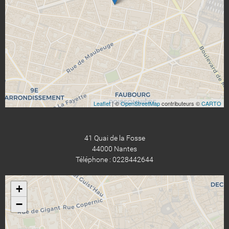
Leaflet
| ©
OpenStreetMap
contributeurs ©
CARTO
41 Quai de la Fosse
44000 Nantes
Téléphone : 0228442644
+
−