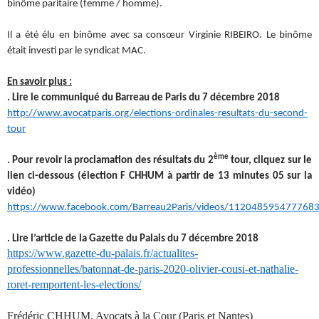
binôme paritaire (femme / homme).
Il a été élu en binôme avec sa consœur Virginie RIBEIRO. Le binôme
était investi par le syndicat MAC.
En savoir plus :
. Lire le communiqué du Barreau de Paris du 7 décembre 2018
http://www.avocatparis.org/elections-ordinales-resultats-du-second-
tour
ème
. Pour revoir la proclamation des résultats du 2
tour, cliquez sur le
lien ci-dessous (élection F CHHUM à partir de 13 minutes 05 sur la
vidéo)
https://www.facebook.com/Barreau2Paris/videos/1120485954777683
. Lire l’article de la Gazette du Palais du 7 décembre 2018
https://www.gazette-du-palais.fr/actualites-
professionnelles/batonnat-de-paris-2020-olivier-cousi-et-nathalie-
roret-remportent-les-elections/
Frédéric CHHUM, Avocats à la Cour (Paris et Nantes)