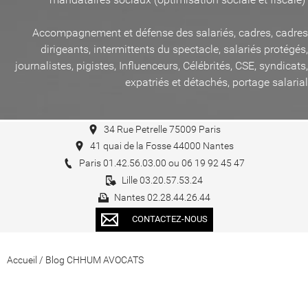
Accompagnement et défense des salariés, cadres, cadres
dirigeants, intermittents du spectacle, salariés protégés,
journalistes, pigistes, Influenceurs, Célébrités, CSE, syndicats,
expatriés et détachés, portage salarial
34 Rue Petrelle 75009 Paris
41 quai de la Fosse 44000 Nantes
Paris 01.42.56.03.00 ou 06 19 92 45 47
Lille 03.20.57.53.24
Nantes 02.28.44.26.44
CONTACTEZ-NOUS
Accueil
/
Blog CHHUM AVOCATS