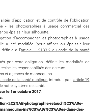
tés d'application et de contrôle de l'obligation
ée » les photographies à usage commercial des
 ou épaissir leur silhouette.
obligation d'accompagner les photographies à usage
e a été modifiée (pour affiner ou épaissir leur
définie à l'
article L. 2133-2 du code de la santé
és par cette obligation, définit les modalités de
récise les responsabilités des acteurs.
ns et agences de mannequins.
du code de la santé publique
, introduit par l'
article 19
e notre système de santé.
eur le 1er octobre 2017
.
s.
mention-%C2%AB-photographie-retouch%C3%A9e-
-mannequins-ins%C3%A9r%C3%A9es-dans-des-