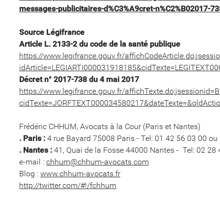
messages-publicitaires-d%C3%A9cret-n%C2%B02017-73
Source Légifrance
Article L. 2133-2 du code de la santé publique
https://www.legifrance.gouv.fr/affichCodeArticle.do;j
idArticle=LEGIARTI000031918185&cidTexte=LEGITEXT00
Décret n° 2017-738 du 4 mai 2017
https://www.legifrance.gouv.fr/affichTexte.do;jsessio
cidTexte=JORFTEXT000034580217&dateTexte=&oldActi
Frédéric CHHUM, Avocats à la Cour (Paris et Nantes)
. Paris :
4 rue Bayard 75008 Paris - Tel: 01 42 56 03 00 ou
. Nantes :
41, Quai de la Fosse 44000 Nantes - Tel: 02 28 
e-mail :
chhum@chhum-avocats.com
Blog :
www.chhum-avocats.fr
http://twitter.com/#!/fchhum