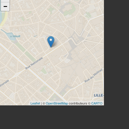
−
Leaflet
| ©
OpenStreetMap
contributeurs ©
CARTO