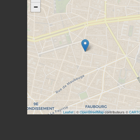
−
Leaflet
| ©
OpenStreetMap
contributeurs ©
CART