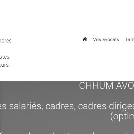
Vos avocats
Tari
cadres
stes,
eurs,
CHHUM AVOCAT
s salariés, cadres, cadres dirig
(opti