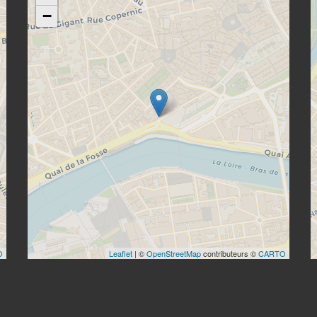
−
O
Leaflet
| ©
OpenStreetMap
contributeurs ©
CARTO