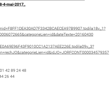
8-4-mai-2017_
sessionid=F8FF1DEA30AD7F3342BCAECEA97B9907.tpdila18v_1?
0006072665&categorieLien=id&dateTexte=20160430
nid=BE0A69E96F43F9010CC1A2137AEE226E.tpdila09v_3?
on=rechJO&categorieLien=id&idJO=JORFCONT000034579357
 01 42 89 24 48
44 26 44