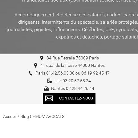
Accompagnement et défense des salariés, cadres, cadres
dirigeants, intermittents du spectacle, salariés protégés,
journalistes, pigistes, Influenceurs, Célébrités, CSE, syndicats,
expatriés et détachés, portage salarial
34 Rue Petrelle 75009 Paris
41 quai de la Fosse 44000 Nantes
Paris 01.42.56.03.00 ou 06 19 92 45 47
Lille 03.20.57.53.24
Nantes 02.28.44.26.44
CONTACTEZ-NOUS
Accueil
/
Blog CHHUM AVOCATS