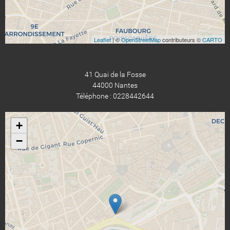
Leaflet
| ©
OpenStreetMap
contributeurs ©
CARTO
41 Quai de la Fosse
44000 Nantes
Téléphone : 0228442644
+
−