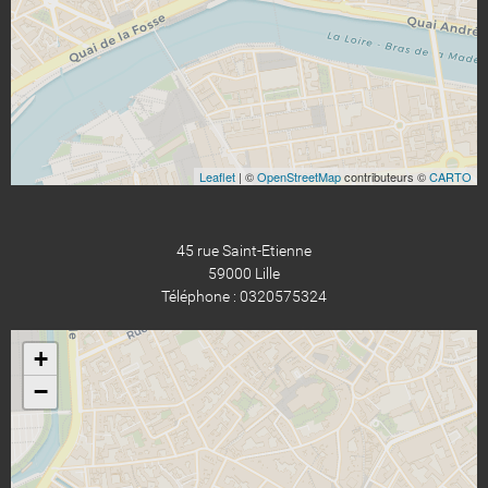
Leaflet
| ©
OpenStreetMap
contributeurs ©
CARTO
45 rue Saint-Etienne
59000 Lille
Téléphone : 0320575324
+
−