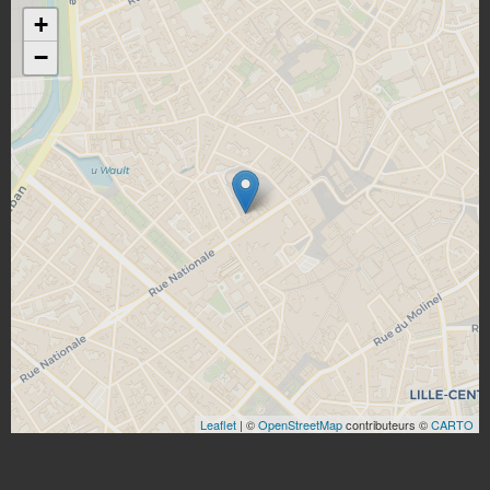
+
−
Leaflet
| ©
OpenStreetMap
contributeurs ©
CARTO