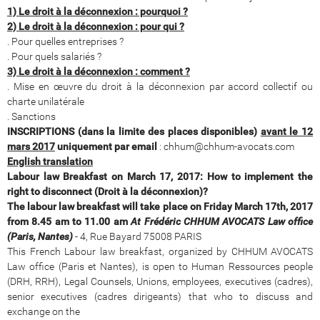
1) Le droit à la déconnexion : pourquoi ?
2) Le droit à la déconnexion : pour qui ?
. Pour quelles entreprises ?
. Pour quels salariés ?
3) Le droit à la déconnexion : comment ?
. Mise en œuvre du droit à la déconnexion par accord collectif ou
charte unilatérale
. Sanctions
INSCRIPTIONS (dans la limite des places disponibles)
avant le 12
mars 2017
uniquement par email
: chhum@chhum-avocats.com
English translation
Labour law Breakfast on March 17, 2017: How to implement the
right to disconnect (Droit à la déconnexion)?
The labour law breakfast will take place on Friday March 17th, 2017
from 8.45 am to 11.00 am
At Frédéric CHHUM AVOCATS Law office
(Paris, Nantes)
- 4, Rue Bayard 75008 PARIS
This French Labour law breakfast, organized by CHHUM AVOCATS
Law office (Paris et Nantes), is open to Human Ressources people
(DRH, RRH), Legal Counsels, Unions, employees, executives (cadres),
senior executives (cadres dirigeants) that who to discuss and
exchange on the