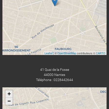
Leaflet
| ©
OpenStreetMap
contributeurs ©
CARTO
41 Quai de la Fosse
44000 Nantes
Téléphone : 0228442644
+
−