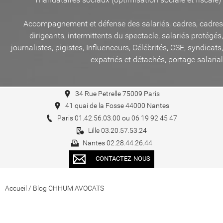
Accompagnement et défense des salariés, cadres, cadres
dirigeants, intermittents du spectacle, salariés protégés,
journalistes, pigistes, Influenceurs, Célébrités, CSE, syndicats,
expatriés et détachés, portage salarial
34 Rue Petrelle 75009 Paris
41 quai de la Fosse 44000 Nantes
Paris 01.42.56.03.00 ou 06 19 92 45 47
Lille 03.20.57.53.24
Nantes 02.28.44.26.44
CONTACTEZ-NOUS
Accueil
/
Blog CHHUM AVOCATS