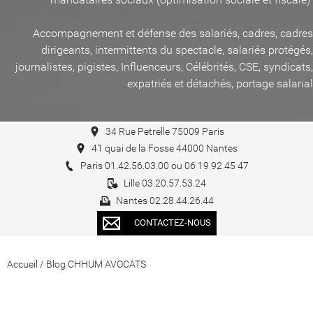
Accompagnement et défense des salariés, cadres, cadres
dirigeants, intermittents du spectacle, salariés protégés,
journalistes, pigistes, Influenceurs, Célébrités, CSE, syndicats,
expatriés et détachés, portage salarial
34 Rue Petrelle 75009 Paris
41 quai de la Fosse 44000 Nantes
Paris 01.42.56.03.00 ou 06 19 92 45 47
Lille 03.20.57.53.24
Nantes 02.28.44.26.44
CONTACTEZ-NOUS
Accueil
/
Blog CHHUM AVOCATS