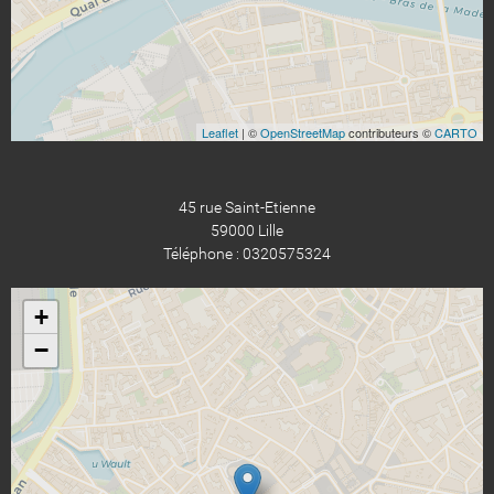
Leaflet
| ©
OpenStreetMap
contributeurs ©
CARTO
45 rue Saint-Etienne
59000 Lille
Téléphone : 0320575324
+
−