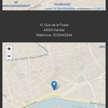
Leaflet
| ©
OpenStreetMap
contributeurs ©
CARTO
41 Quai de la Fosse
44000 Nantes
Téléphone : 0228442644
+
−