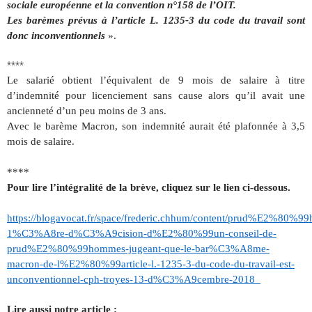
sociale européenne et la convention n°158 de l’OIT.
Les barèmes prévus à l’article L. 1235-3 du code du travail sont
donc inconventionnels
».
****
Le salarié obtient l’équivalent de 9 mois de salaire à titre
d’indemnité pour licenciement sans cause alors qu’il avait une
ancienneté d’un peu moins de 3 ans.
Avec le barème Macron, son indemnité aurait été plafonnée à 3,5
mois de salaire.
****
Pour lire l’intégralité de la brève, cliquez sur le lien ci-dessous.
https://blogavocat.fr/space/frederic.chhum/content/prud%E2%80%9
1%C3%A8re-d%C3%A9cision-d%E2%80%99un-conseil-de-
prud%E2%80%99hommes-jugeant-que-le-bar%C3%A8me-
macron-de-l%E2%80%99article-l.-1235-3-du-code-du-travail-est-
unconventionnel-cph-troyes-13-d%C3%A9cembre-2018_
Lire aussi notre article :