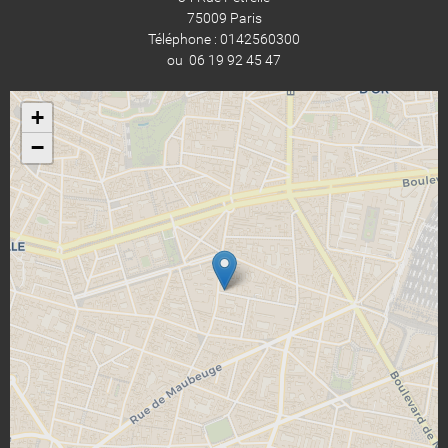
75009 Paris
Téléphone : 0142560300
ou 06 19 92 45 47
+
−