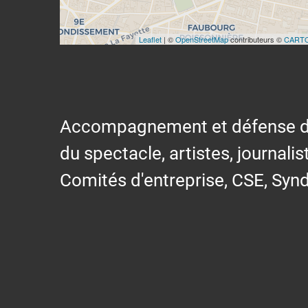
Leaflet
| ©
OpenStreetMap
contributeurs ©
CART
Accompagnement et défense des s
du spectacle, artistes, journalis
Comités d'entreprise, CSE, Synd