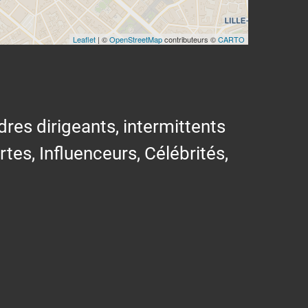
Leaflet
| ©
OpenStreetMap
contributeurs ©
CARTO
res dirigeants, intermittents
ertes, Influenceurs, Célébrités,