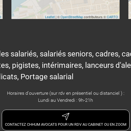
O
Leaflet
| ©
OpenStreetMap
contributeurs ©
CARTO
alariés, salariés seniors, cadres, cad
tes, pigistes, intérimaires, lanceurs d'al
icats, Portage salarial
Horaires d'ouverture (sur rdv en présentiel ou distanciel ) :
Lundi au Vendredi : 9h-21h
CONTACTEZ CHHUM AVOCATS POUR UN RDV AU CABINET OU EN ZOOM