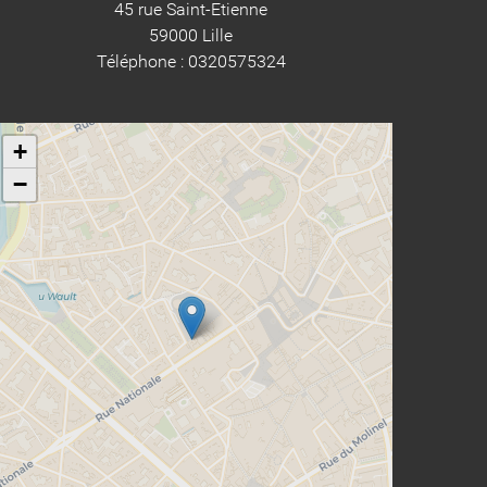
45 rue Saint-Etienne
59000 Lille
Téléphone : 0320575324
+
−