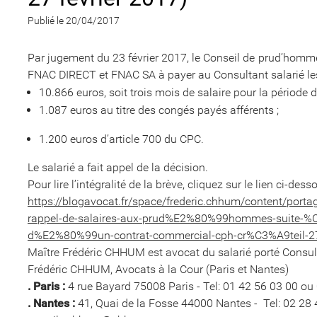
Publié le 20/04/2017
Par jugement du 23 février 2017, le Conseil de prud’homm
FNAC DIRECT et FNAC SA à payer au Consultant salarié l
10.866 euros, soit trois mois de salaire pour la période
1.087 euros au titre des congés payés afférents ;
1.200 euros d’article 700 du CPC.
Le salarié a fait appel de la décision.
Pour lire l’intégralité de la brève, cliquez sur le lien ci-dess
https://blogavocat.fr/space/frederic.chhum/content/porta
rappel-de-salaires-aux-prud%E2%80%99hommes-suite-%
d%E2%80%99un-contrat-commercial-cph-cr%C3%A9teil-2
Maître Frédéric CHHUM est avocat du salarié porté Consu
Frédéric CHHUM, Avocats à la Cour (Paris et Nantes)
. Paris :
4 rue Bayard 75008 Paris - Tel: 01 42 56 03 00 ou
. Nantes :
41, Quai de la Fosse 44000 Nantes - Tel: 02 28 