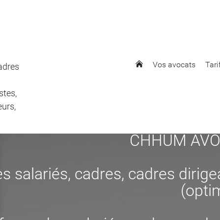
Vos avocats
Tari
cadres
stes,
eurs,
CHHUM AVOCAT
s salariés, cadres, cadres dirig
(opti