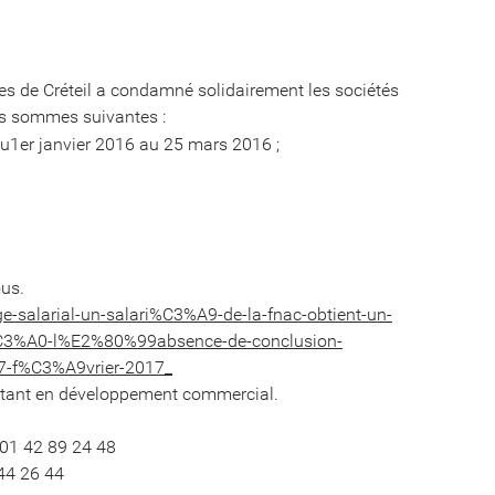
es de Créteil a condamné solidairement les sociétés
es sommes suivantes :
 du1er janvier 2016 au 25 mars 2016 ;
ous.
ge-salarial-un-salari%C3%A9-de-la-fnac-obtient-un-
C3%A0-l%E2%80%99absence-de-conclusion-
7-f%C3%A9vrier-2017_
ltant en développement commercial.
 01 42 89 24 48
44 26 44