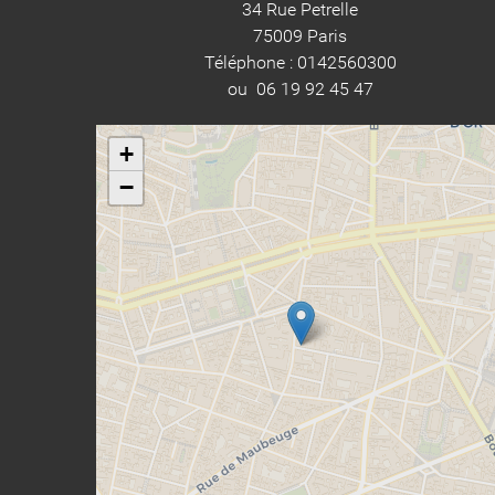
34 Rue Petrelle
75009 Paris
Téléphone : 0142560300
ou 06 19 92 45 47
+
−