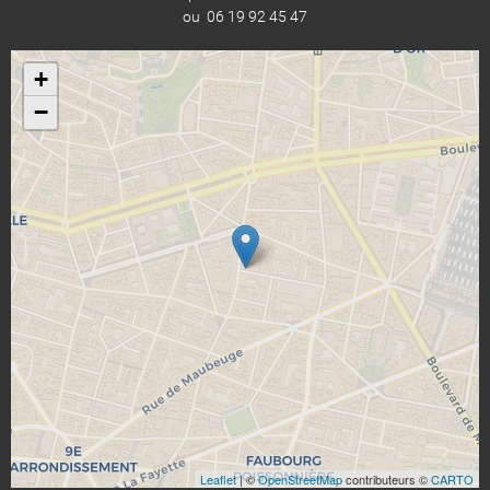
ou 06 19 92 45 47
+
−
Leaflet
| ©
OpenStreetMap
contributeurs ©
CARTO