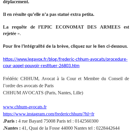
déplacement.
Il en résulte qu’elle n’a pas statué extra petita.
La requête de l’EPIC ECONOMAT DES ARMEES est
rejetée
».
Pour lire l’intégralité de la brève, cliquez sur le lien ci-dessous.
https://www.legavox.fr/blog/frederic-chhum-avocats/procedure-
cour-appel-pouvoir-restituer-26803.htm
Frédéric CHHUM, Avocat à la Cour et Membre du Conseil de
l’ordre des avocats de Paris
CHHUM AVOCATS (Paris, Nantes, Lille)
www.chhum-avocats.fr
https://www.instagram.com/fredericchhum/?hl=fr
.Paris :
4 rue Bayard 75008 Paris tel : 0142560300
.Nantes :
41, Quai de la Fosse 44000 Nantes tel : 0228442644