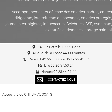
Accompagnement et défense des salariés, cadres, cadres
dirigeants, intermittents du spectacle, salariés protégés,
journalistes, pigistes, Influenceurs, Célébrités, CSE, syndicats,
expatriés et détachés, portage salarial
34 Rue Petrelle 75009 Paris
41 quai de la Fosse 44000 Nantes
Paris 01.42.56.03.00 ou 06 19 92 45 47
Lille 03.20.57.53.24
Nantes 02.28.44.26.44
CONTACTEZ-NOUS
Accueil
/
Blog CHHUM AVOCATS