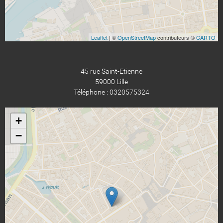
Leaflet
| ©
OpenStreetMap
contributeurs ©
CARTO
45 rue Saint-Etienne
59000 Lille
Téléphone : 0320575324
+
−