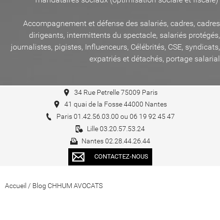
Accompagnement et défense des salariés, cadres, cadres
dirigeants, intermittents du spectacle, salariés protégés,
journalistes, pigistes, Influenceurs, Célébrités, CSE, syndicats,
expatriés et détachés, portage salarial
34 Rue Petrelle 75009 Paris
41 quai de la Fosse 44000 Nantes
Paris 01.42.56.03.00 ou 06 19 92 45 47
Lille 03.20.57.53.24
Nantes 02.28.44.26.44
CONTACTEZ-NOUS
Accueil
/
Blog CHHUM AVOCATS