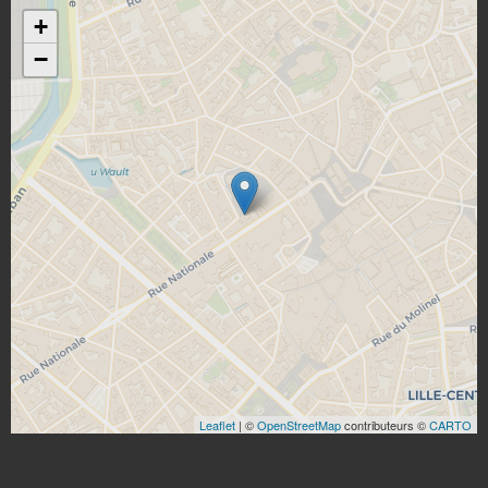
+
−
Leaflet
| ©
OpenStreetMap
contributeurs ©
CARTO