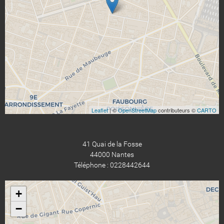
Leaflet
| ©
OpenStreetMap
contributeurs ©
CARTO
41 Quai de la Fosse
44000 Nantes
Téléphone : 0228442644
+
−