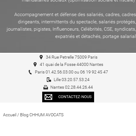
Accompagnement et défense des salariés, cadres, cadres
dirigeants, intermittents du spectacle, salariés protégés,
journalistes, pigistes, Influenceurs, Célébrités, CSE, syndicats,
expatriés et détachés, portage salarial
34 Rue Petrelle 75009 Paris
41 quai de la Fosse 44000 Nantes
Paris 01.42.56.03.00 ou 06 19 92 45 47
Lille 03.20.57.53.24
Nantes 02.28.44.26.44
CONTACTEZ-NOUS
Accueil
/
Blog CHHUM AVOCATS