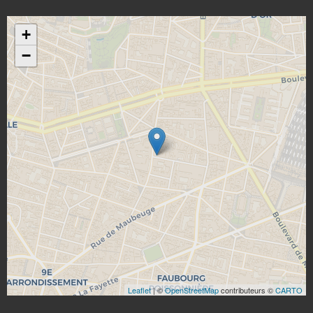
+
−
Leaflet
| ©
OpenStreetMap
contributeurs ©
CARTO