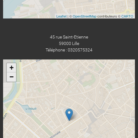
Leaflet
| ©
OpenStreetMap
contributeurs ©
CARTO
45 rue Saint-Etienne
59000 Lille
Téléphone : 0320575324
+
−