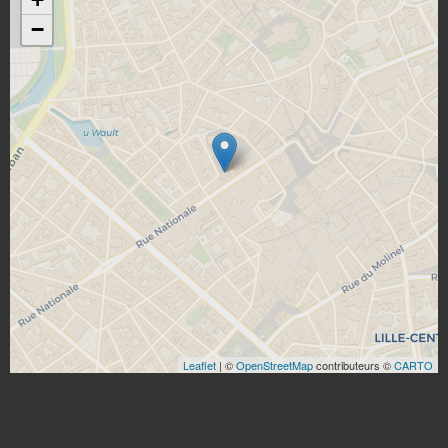
−
Leaflet
| ©
OpenStreetMap
contributeurs ©
CARTO