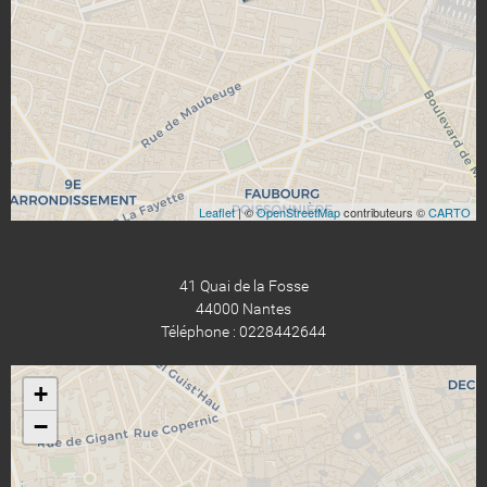
Leaflet
| ©
OpenStreetMap
contributeurs ©
CARTO
41 Quai de la Fosse
44000 Nantes
Téléphone : 0228442644
+
−