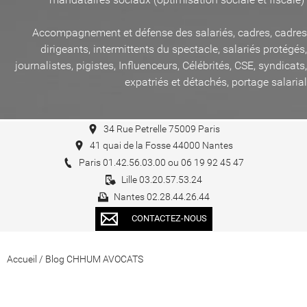
Accompagnement et défense des salariés, cadres, cadres
dirigeants, intermittents du spectacle, salariés protégés,
journalistes, pigistes, Influenceurs, Célébrités, CSE, syndicats,
expatriés et détachés, portage salarial
34 Rue Petrelle 75009 Paris
41 quai de la Fosse 44000 Nantes
Paris 01.42.56.03.00 ou 06 19 92 45 47
Lille 03.20.57.53.24
Nantes 02.28.44.26.44
CONTACTEZ-NOUS
Accueil
/
Blog CHHUM AVOCATS