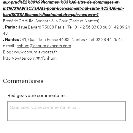
aux-prud%E2%80%99hommes-%C3%A0-titre-de-dommages-et-
int%C3%A9r%C3%AAts-pour-licenciement-nul-suite-%C3%A0-un-
harc%C3%A8lement-discriminatoire-cph-nanterre-4
Frédéric CHHUM, Avocats à la Cour (Paris et Nantes)
. Paris :
4 rue Bayard 75008 Paris - Tel: 01 42 56 03 00 ou 01 42 89 24
48
. Nantes :
41, Quai de la Fosse 44000 Nantes - Tel: 02 28 44 26 44
e-mail :
chhum@chhum-avocats.com
Blog :
www.chhum-avocats.fr
http://twitter.com/#!/fchhum
Commentaires
Rédigez votre commentaire :