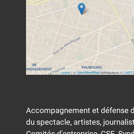
Leaflet
| ©
OpenStreetMap
contributeurs ©
CART
Accompagnement et défense des s
du spectacle, artistes, journalis
Comités d'entreprise, CSE, Synd