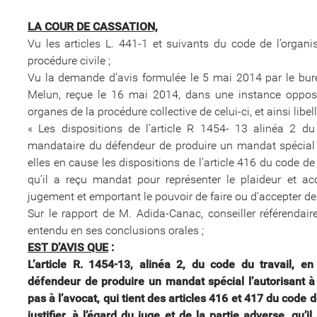
LA COUR DE CASSATION,
Vu les articles L. 441-1 et suivants du code de l’organi
procédure civile ;
Vu la demande d’avis formulée le 5 mai 2014 par le bur
Melun, reçue le 16 mai 2014, dans une instance opposa
organes de la procédure collective de celui-ci, et ainsi libell
« Les dispositions de l’article R 1454- 13 alinéa 2 du 
mandataire du défendeur de produire un mandat spécial l
elles en cause les dispositions de l’article 416 du code de 
qu’il a reçu mandat pour représenter le plaideur et ac
jugement et emportant le pouvoir de faire ou d’accepter des
Sur le rapport de M. Adida-Canac, conseiller référendair
entendu en ses conclusions orales ;
EST D’AVIS QUE
:
L’article R. 1454-13, alinéa 2, du code du travail, e
défendeur de produire un mandat spécial l’autorisant à
pas à l’avocat, qui tient des articles 416 et 417 du code
justifier, à l’égard du juge et de la partie adverse, q