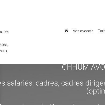
Vos avocats
Tari
cadres
stes,
eurs,
CHHUM AVOCAT
s salariés, cadres, cadres dirig
(opti