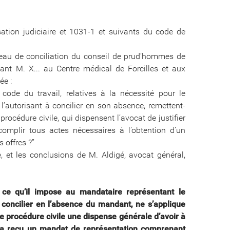
sation judiciaire et 1031-1 et suivants du code de
eau de conciliation du conseil de prud’hommes de
nt M. X... au Centre médical de Forcilles et aux
ée :
code du travail, relatives à la nécessité pour le
’autorisant à concilier en son absence, remettent-
procédure civile, qui dispensent l’avocat de justifier
complir tous actes nécessaires à l’obtention d’un
 offres ?”
e, et les conclusions de M. Aldigé, avocat général,
n ce qu’il impose au mandataire représentant le
 concilier en l’absence du mandant, ne s’applique
 de procédure civile une dispense générale d’avoir à
u’il a reçu un mandat de représentation comprenant