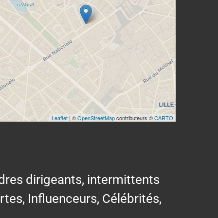
Leaflet
| ©
OpenStreetMap
contributeurs ©
CARTO
res dirigeants, intermittents
ertes, Influenceurs, Célébrités,