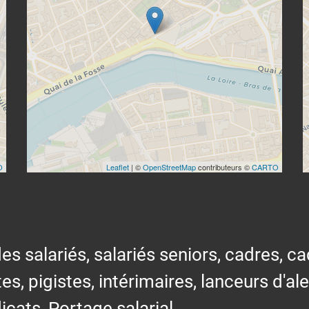
O
Leaflet
| ©
OpenStreetMap
contributeurs ©
CARTO
alariés, salariés seniors, cadres, cad
tes, pigistes, intérimaires, lanceurs d'al
icats, Portage salarial