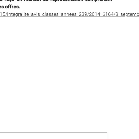
s offres.
ur_15/integralite_avis_classes_annees_239/2014_6164/8_sept