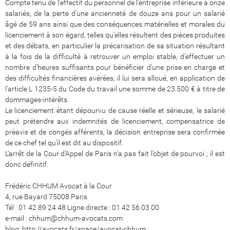
Compte tenu de l’effectif du personnel de l'entreprise inférieure à onze
salariés, de la perte d'une ancienneté de douze ans pour un salarié
âgé de 59 ans ainsi que des conséquences matérielles et morales du
licenciement à son égard, telles qu’elles résultent des pièces produites
et des débats, en particulier la précarisation de sa situation résultant
à la fois de la difficulté à retrouver un emploi stable, d'effectuer un
nombre d'heures suffisants pour bénéficier d'une prise en charge et
des difficultés financières avérées, il lui sera alloué, en application de
l'article L 1235-5 du Code du travail une somme de 23.500 € à titre de
dommages-intérêts.
Le licenciement étant dépourvu de cause réelle et sérieuse, le salarié
peut prétendre aux indemnités de licenciement, compensatrice de
préavis et de congés afférents, la décision entreprise sera confirmée
de ce chef tel qu’il est dit au dispositif.
L’arrêt de la Cour d’Appel de Paris n’a pas fait l’objet de pourvoi ; il est
donc définitif.
Frédéric CHHUM Avocat à la Cour
4, rue Bayard 75008 Paris
Tél : 01 42 89 24 48 Ligne directe : 01 42 56 03 00
e-mail : chhum@chhum-avocats.com
blog:
http://avocats.fr/space/avocat-chhum