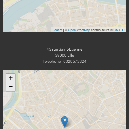
Leaflet
| ©
OpenStreetMap
contributeurs ©
CARTO
45 rue Saint-Etienne
59000 Lille
Téléphone : 0320575324
+
−