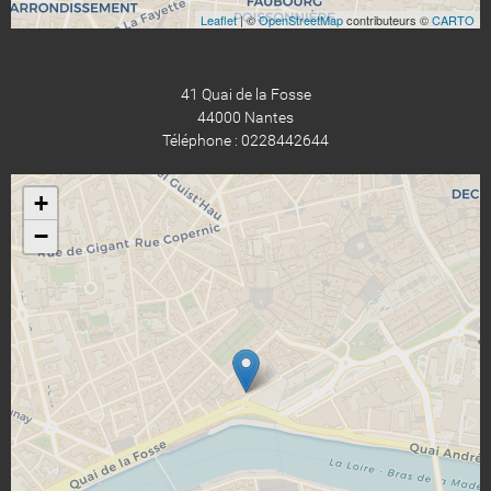
Leaflet
| ©
OpenStreetMap
contributeurs ©
CARTO
41 Quai de la Fosse
44000 Nantes
Téléphone : 0228442644
+
−