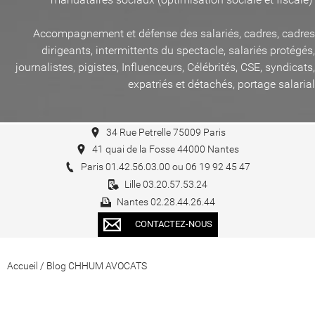
Accompagnement et défense des salariés, cadres, cadres
dirigeants, intermittents du spectacle, salariés protégés,
journalistes, pigistes, Influenceurs, Célébrités, CSE, syndicats,
expatriés et détachés, portage salarial
34 Rue Petrelle 75009 Paris
41 quai de la Fosse 44000 Nantes
Paris 01.42.56.03.00 ou 06 19 92 45 47
Lille 03.20.57.53.24
Nantes 02.28.44.26.44
CONTACTEZ-NOUS
Accueil
/
Blog CHHUM AVOCATS