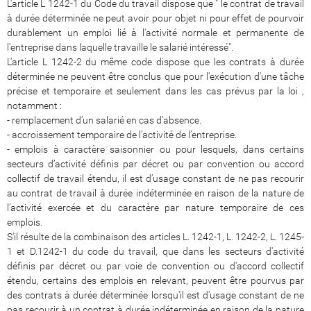
L'article L 1242-1 du Code du travail dispose que " le contrat de travail
à durée déterminée ne peut avoir pour objet ni pour effet de pourvoir
durablement un emploi lié à l'activité normale et permanente de
l'entreprise dans laquelle travaille le salarié intéressé".
L'article L 1242-2 du même code dispose que les contrats à durée
déterminée ne peuvent être conclus que pour l'exécution d'une tâche
précise et temporaire et seulement dans les cas prévus par la loi ,
notamment :
- remplacement d’un salarié en cas d’absence.
- accroissement temporaire de l’activité de l’entreprise.
- emplois à caractère saisonnier ou pour lesquels, dans certains
secteurs d’activité définis par décret ou par convention ou accord
collectif de travail étendu, il est d’usage constant de ne pas recourir
au contrat de travail à durée indéterminée en raison de la nature de
l’activité exercée et du caractère par nature temporaire de ces
emplois.
S'il résulte de la combinaison des articles L. 1242-1, L. 1242-2, L. 1245-
1 et D.1242-1 du code du travail, que dans les secteurs d'activité
définis par décret ou par voie de convention ou d'accord collectif
étendu, certains des emplois en relevant, peuvent être pourvus par
des contrats à durée déterminée lorsqu'il est d'usage constant de ne
pas recourir à un contrat à durée indéterminée en raison de la nature