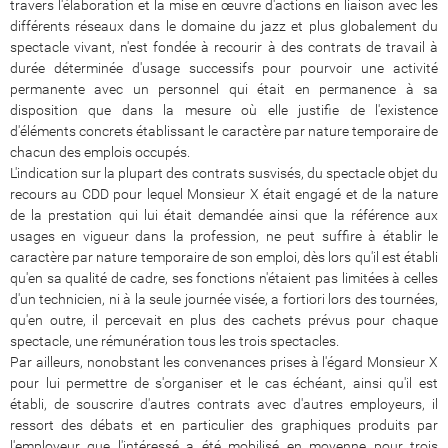
travers l'élaboration et la mise en œuvre d'actions en liaison avec les
différents réseaux dans le domaine du jazz et plus globalement du
spectacle vivant, n'est fondée à recourir à des contrats de travail à
durée déterminée d'usage successifs pour pourvoir une activité
permanente avec un personnel qui était en permanence à sa
disposition que dans la mesure où elle justifie de l'existence
d'éléments concrets établissant le caractère par nature temporaire de
chacun des emplois occupés.
L'indication sur la plupart des contrats susvisés, du spectacle objet du
recours au CDD pour lequel Monsieur X était engagé et de la nature
de la prestation qui lui était demandée ainsi que la référence aux
usages en vigueur dans la profession, ne peut suffire à établir le
caractère par nature temporaire de son emploi, dès lors qu'il est établi
qu'en sa qualité de cadre, ses fonctions n'étaient pas limitées à celles
d'un technicien, ni à la seule journée visée, a fortiori lors des tournées,
qu'en outre, il percevait en plus des cachets prévus pour chaque
spectacle, une rémunération tous les trois spectacles.
Par ailleurs, nonobstant les convenances prises à l'égard Monsieur X
pour lui permettre de s'organiser et le cas échéant, ainsi qu'il est
établi, de souscrire d'autres contrats avec d'autres employeurs, il
ressort des débats et en particulier des graphiques produits par
l'employeur que l'intéressé a été mobilisé en moyenne pour trois