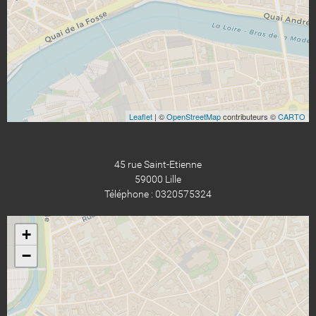
Leaflet
| ©
OpenStreetMap
contributeurs ©
CARTO
45 rue Saint-Etienne
59000 Lille
Téléphone : 0320575324
+
−