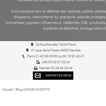
Accompagnement et défense des salariés, cadres, cadres
dirigeants, intermittents du spectacle, salariés protégés,
journalistes, pigistes, Influenceurs, Célébrités, CSE, syndicats,
expatriés et détachés, portage salarial
34 Rue Petrelle 75009 Paris
41 quai de la Fosse 44000 Nantes
Paris 01.42.56.03.00 ou 06 19 92 45 47
Lille 03.20.57.53.24
Nantes 02.28.44.26.44
CONTACTEZ-NOUS
Accueil
/
Blog CHHUM AVOCATS