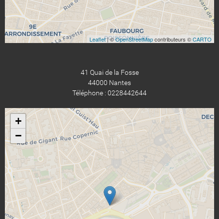
Leaflet
| ©
OpenStreetMap
contributeurs ©
CARTO
41 Quai de la Fosse
44000 Nantes
Téléphone : 0228442644
+
−