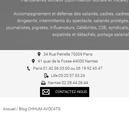
Accompagnement et défense des salariés, cadres, cadres
dirigeants, intermittents du spectacle, salariés protégés,
journalistes, pigistes, Influenceurs, Célébrités, CSE, syndicats,
expatriés et détachés, portage salarial
34 Rue Petrelle 75009 Paris
41 quai de la Fosse 44000 Nantes
Paris 01.42.56.03.00 ou 06 19 92 45 47
Lille 03.20.57.53.24
Nantes 02.28.44.26.44
CONTACTEZ-NOUS
Accueil
/
Blog CHHUM AVOCATS