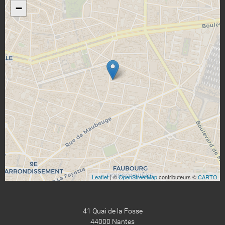
−
Leaflet
| ©
OpenStreetMap
contributeurs ©
CARTO
41 Quai de la Fosse
44000 Nantes