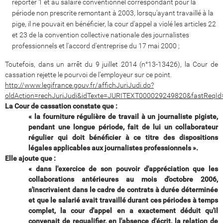
reporter 1 et au salaire conventionnel correspondant pour la
période non prescrite remontant à 2003, lorsqu'ayant travaillé à la
pige, il ne pouvait en bénéficier, la cour d'appel a violé les articles 22
et 23 de la convention collective nationale des journalistes
professionnels et l'accord d'entreprise du 17 mai 2000 ;
Toutefois, dans un arrêt du 9 juillet 2014 (n°13-13426), la Cour de
cassation rejette le pourvoi de l’employeur sur ce point.
http://www.legifrance.gouv.fr/affichJuriJudi.do?
oldAction=rechJuriJudi&idTexte=JURITEXT000029249820&fastReqI
La Cour de cassation constate que :
« la fourniture régulière de travail à un journaliste pigiste,
pendant une longue période, fait de lui un collaborateur
régulier qui doit bénéficier à ce titre des dispositions
légales applicables aux journalistes professionnels ».
Elle ajoute que :
« dans l'exercice de son pouvoir d'appréciation que les
collaborations antérieures au mois d'octobre 2006,
s'inscrivaient dans le cadre de contrats à durée déterminée
et que le salarié avait travaillé durant ces périodes à temps
complet, la cour d'appel en a exactement déduit qu'il
convenait de requalifier, en l'absence d'écrit, la relation de