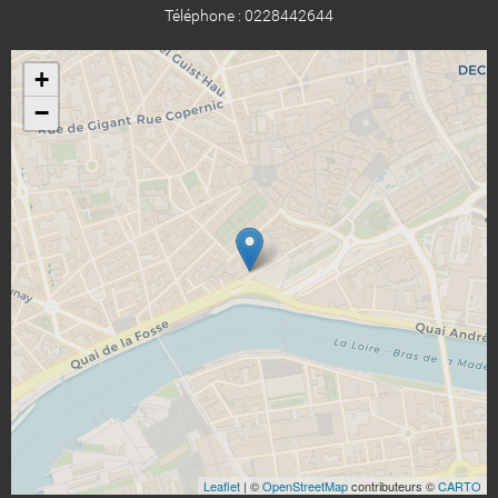
Téléphone : 0228442644
+
−
Leaflet
| ©
OpenStreetMap
contributeurs ©
CARTO