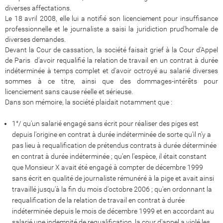
diverses affectations.
Le 18 avril 2008, elle lui a notifié son licenciement pour insuffisance
professionnelle et le journaliste a saisi la juridiction prud'homale de
diverses demandes.
Devant la Cour de cassation, la société faisait grief à la Cour d’Appel
de Paris d’avoir requalifié la relation de travail en un contrat à durée
indéterminée à temps complet et d'avoir octroyé au salarié diverses
sommes à ce titre, ainsi que des dommages-intérêts pour
licenciement sans cause réelle et sérieuse.
Dans son mémoire, la société plaidait notamment que :
1°/ qu'un salarié engagé sans écrit pour réaliser des piges est
depuis l'origine en contrat à durée indéterminée de sorte qu'il n'y a
pas lieu à requalification de prétendus contrats à durée déterminée
en contrat à durée indéterminée ; qu'en l'espèce, il était constant
que Monsieur X avait été engagé à compter de décembre 1999
sans écrit en qualité de journaliste rémunéré à la pige et avait ainsi
travaillé jusqu'à la fin du mois d'octobre 2006 ; qu'en ordonnant la
requalification de la relation de travail en contrat à durée
indéterminée depuis le mois de décembre 1999 et en accordant au
salarié une indemnité de requalification, la cour d'appel a violé les