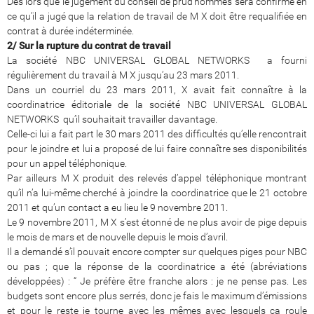
Dès lors que le jugement du conseil de prud’hommes sera confirmé en
ce qu’il a jugé que la relation de travail de M X doit être requalifiée en
contrat à durée indéterminée.
2/ Sur la rupture du contrat de travail
La société NBC UNIVERSAL GLOBAL NETWORKS a fourni
régulièrement du travail à M X jusqu’au 23 mars 2011.
Dans un courriel du 23 mars 2011, X avait fait connaître à la
coordinatrice éditoriale de la société NBC UNIVERSAL GLOBAL
NETWORKS qu’il souhaitait travailler davantage.
Celle-ci lui a fait part le 30 mars 2011 des difficultés qu’elle rencontrait
pour le joindre et lui a proposé de lui faire connaître ses disponibilités
pour un appel téléphonique.
Par ailleurs M X produit des relevés d’appel téléphonique montrant
qu’il n’a lui-même cherché à joindre la coordinatrice que le 21 octobre
2011 et qu’un contact a eu lieu le 9 novembre 2011.
Le 9 novembre 2011, M X s’est étonné de ne plus avoir de pige depuis
le mois de mars et de nouvelle depuis le mois d’avril.
Il a demandé s’il pouvait encore compter sur quelques piges pour NBC
ou pas ; que la réponse de la coordinatrice a été (abréviations
développées) : “ Je préfère être franche alors : je ne pense pas. Les
budgets sont encore plus serrés, donc je fais le maximum d’émissions
et pour le reste je tourne avec les mêmes avec lesquels ça roule