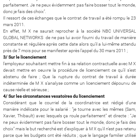
parfaitement. Je ne peux évidemment pas faire bosser tout le monde,
donc je fais des choix”.
Il ressort de ces échanges que le contrat de travail a été rompu le 23
mars 2011.
En effet, M X ne saurait reprocher à la société NBC UNIVERSAL
GLOBAL NETWORKS de ne pas lui avoir fourni du travail de manière
constante et régulière après cette date alors qu’il a lui-même attendu
près de 7 mois pour se manifester après l’appel du 30 mars 2011 ;
3/ Sur le licenciement
l’employeur souhaitant mettre fin à sa relation contractuelle avec M X
devait mettre en oeuvre la procédure de licenciement ce qu’il s’est
abstenu de faire ; Que la rupture du contrat de travail à durée
indéterminée de M X s’analyse comme un licenciement dépourvu de
cause réelle et sérieuse ;
4/ Sur les circonstances vexatoires du licenciement
Considérant que le courriel de la coordinatrice est rédigé d’une
manière indélicate pour le salarié : “je tourne avec les mêmes (Sam,
Xavier, Thibault) avec lesquels ça roule parfaitement” et directe : “Je
ne peux évidemment pas faire bosser tout le monde, donc je fais des
choix” mais le but recherché est d’expliquer à M X qu’il n’est pas retenu
parce que les budgets ont été réduits ; que le langage familier utilisé