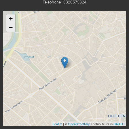
Téléphone : 0320575324
+
−
Leaflet
| ©
OpenStreetMap
contributeurs ©
CARTO