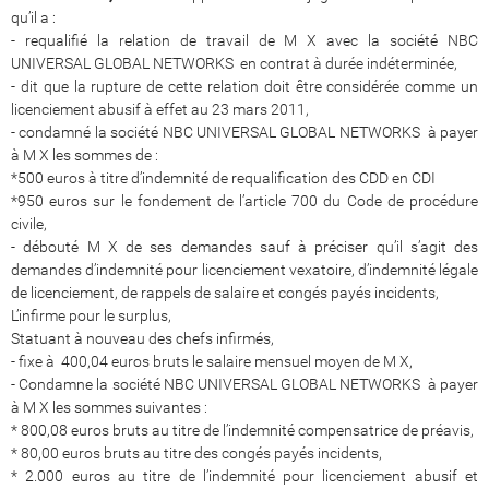
qu’il a :
- requalifié la relation de travail de M X avec la société NBC
UNIVERSAL GLOBAL NETWORKS en contrat à durée indéterminée,
- dit que la rupture de cette relation doit être considérée comme un
licenciement abusif à effet au 23 mars 2011,
- condamné la société NBC UNIVERSAL GLOBAL NETWORKS à payer
à M X les sommes de :
*500 euros à titre d’indemnité de requalification des CDD en CDI
*950 euros sur le fondement de l’article 700 du Code de procédure
civile,
- débouté M X de ses demandes sauf à préciser qu’il s’agit des
demandes d’indemnité pour licenciement vexatoire, d’indemnité légale
de licenciement, de rappels de salaire et congés payés incidents,
L’infirme pour le surplus,
Statuant à nouveau des chefs infirmés,
- fixe à 400,04 euros bruts le salaire mensuel moyen de M X,
- Condamne la société NBC UNIVERSAL GLOBAL NETWORKS à payer
à M X les sommes suivantes :
* 800,08 euros bruts au titre de l’indemnité compensatrice de préavis,
* 80,00 euros bruts au titre des congés payés incidents,
* 2.000 euros au titre de l’indemnité pour licenciement abusif et