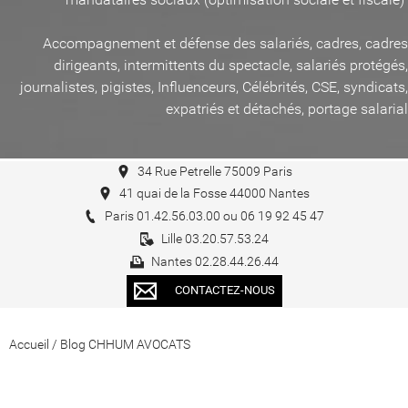
Accompagnement et défense des salariés, cadres, cadres
dirigeants, intermittents du spectacle, salariés protégés,
journalistes, pigistes, Influenceurs, Célébrités, CSE, syndicats,
expatriés et détachés, portage salarial
34 Rue Petrelle 75009 Paris
41 quai de la Fosse 44000 Nantes
Paris 01.42.56.03.00 ou 06 19 92 45 47
Lille 03.20.57.53.24
Nantes 02.28.44.26.44
CONTACTEZ-NOUS
Accueil
/
Blog CHHUM AVOCATS