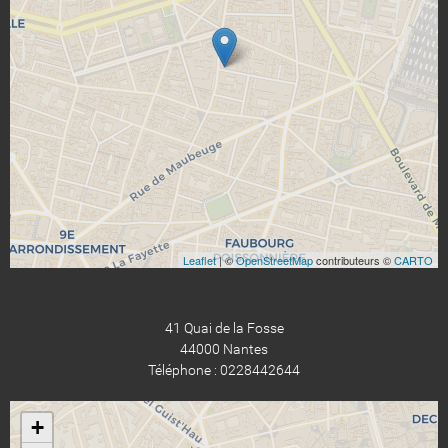
Leaflet
| ©
OpenStreetMap
contributeurs ©
CARTO
41 Quai de la Fosse
44000 Nantes
Téléphone : 0228442644
+