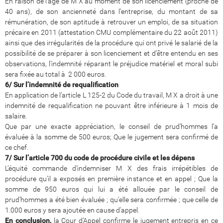
En raison de l’âge de M X au moment de son licenciement (proche de
40 ans), de son ancienneté dans l’entreprise, du montant de sa
rémunération, de son aptitude à retrouver un emploi, de sa situation
précaire en 2011 (attestation CMU complémentaire du 22 août 2011)
ainsi que des irrégularités de la procédure qui ont privé le salarié de la
possibilité de se préparer à son licenciement et d’être entendu en ses
observations, l’indemnité réparant le préjudice matériel et moral subi
sera fixée au total à 2 000 euros.
6/ Sur l’indemnité de requalification
En application de l’article L 125-2 du Code du travail, M X a droit à une
indemnité de requalification ne pouvant être inférieure à 1 mois de
salaire.
Que par une exacte appréciation, le conseil de prud’hommes l’a
évaluée à la somme de 500 euros; Que le jugement sera confirmé de
ce chef.
7/ Sur l’article 700 du code de procédure civile et les dépens
L’équité commande d’indemniser M X des frais irrépétibles de
procédure qu’il a exposés en première instance et en appel ; Que la
somme de 950 euros qui lui a été allouée par le conseil de
prud’hommes a été bien évaluée ; qu’elle sera confirmée ; que celle de
1.000 euros y sera ajoutée en cause d’appel.
En conclusion,
la Cour d’Appel confirme le jugement entrepris en ce