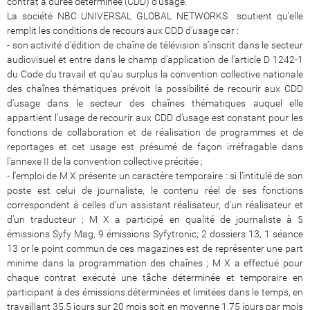
contrat à durée déterminée (CDD) d’usage.
La société NBC UNIVERSAL GLOBAL NETWORKS soutient qu’elle
remplit les conditions de recours aux CDD d’usage car :
- son activité d’édition de chaîne de télévision s’inscrit dans le secteur
audiovisuel et entre dans le champ d’application de l’article D 1242-1
du Code du travail et qu’au surplus la convention collective nationale
des chaînes thématiques prévoit la possibilité de recourir aux CDD
d’usage dans le secteur des chaînes thématiques auquel elle
appartient l’usage de recourir aux CDD d’usage est constant pour les
fonctions de collaboration et de réalisation de programmes et de
reportages et cet usage est présumé de façon irréfragable dans
l’annexe II de la convention collective précitée ;
- l’emploi de M X présente un caractère temporaire : si l’intitulé de son
poste est celui de journaliste, le contenu réel de ses fonctions
correspondent à celles d’un assistant réalisateur, d’un réalisateur et
d’un traducteur ; M X a participé en qualité de journaliste à 5
émissions Syfy Mag, 9 émissions Syfytronic, 2 dossiers 13, 1 séance
13 or le point commun de ces magazines est de représenter une part
minime dans la programmation des chaînes ; M X a effectué pour
chaque contrat exécuté une tâche déterminée et temporaire en
participant à des émissions déterminées et limitées dans le temps, en
travaillant 35,5 jours sur 20 mois soit en moyenne 1,75 jours par mois