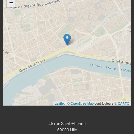
−
Leaflet
| ©
OpenStreetMap
contributeurs ©
CARTO
45 rue Saint-Etienne
59000 Lille