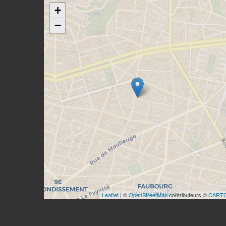
+
−
Leaflet
| ©
OpenStreetMap
contributeurs ©
CART