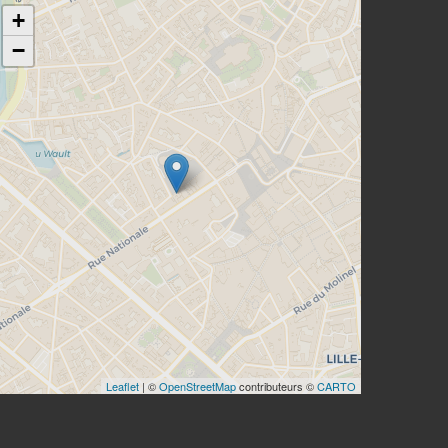
+
−
Leaflet
| ©
OpenStreetMap
contributeurs ©
CARTO