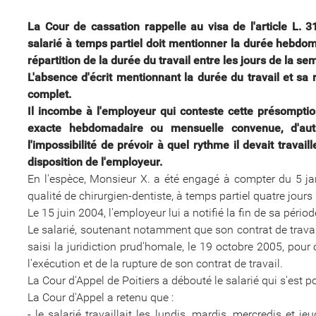
La Cour de cassation rappelle au visa de l'article L. 3
salarié à temps partiel doit mentionner la durée hebdom
répartition de la durée du travail entre les jours de la 
L'absence d'écrit mentionnant la durée du travail et sa 
complet.
Il incombe à l'employeur qui conteste cette présomptio
exacte hebdomadaire ou mensuelle convenue, d'autr
l'impossibilité de prévoir à quel rythme il devait travail
disposition de l'employeur.
En l'espèce, Monsieur X. a été engagé à compter du 5 ja
qualité de chirurgien-dentiste, à temps partiel quatre jour
Le 15 juin 2004, l'employeur lui a notifié la fin de sa pério
Le salarié, soutenant notamment que son contrat de travail
saisi la juridiction prud'homale, le 19 octobre 2005, pou
l'exécution et de la rupture de son contrat de travail.
La Cour d'Appel de Poitiers a débouté le salarié qui s'est 
La Cour d'Appel a retenu que :
- le salarié travaillait les lundis, mardis, mercredis et j