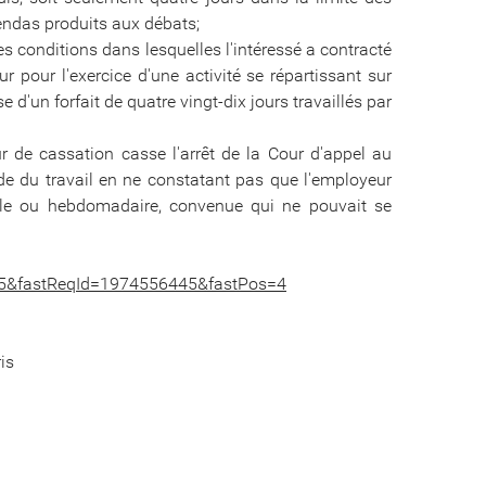
gendas produits aux débats;
es conditions dans lesquelles l'intéressé a contracté
our l'exercice d'une activité se répartissant sur
 d'un forfait de quatre vingt-dix jours travaillés par
 de cassation casse l'arrêt de la Cour d'appel au
code du travail en ne constatant pas que l'employeur
elle ou hebdomadaire, convenue qui ne pouvait se
15&fastReqId=1974556445&fastPos=4
is