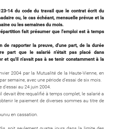
123-14 du code du travail que le contrat écrit du
adaire ou, le cas échéant, mensuelle prévue et la
semaine ou les semaines du mois.
répartition fait présumer que l'emploi est à temps
n de rapporter la preuve, d'une part, de la durée
e part que le salarié n'était pas placé dans
ler et qu'il n'avait pas à se tenir constamment à la
nvier 2004 par la Mutualité de la Haute-Vienne, en
s par semaine, avec une période d'essai de six mois.
de d'essai au 24 juin 2004.
 devait être requalifié à temps complet, le salarié a
r obtenir le paiement de diverses sommes au titre de
pourvu en cassation.
eudis, soit seulement quatre jours dans la limite des