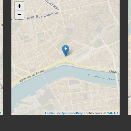
+
−
O
Leaflet
| ©
OpenStreetMap
contributeurs ©
CARTO