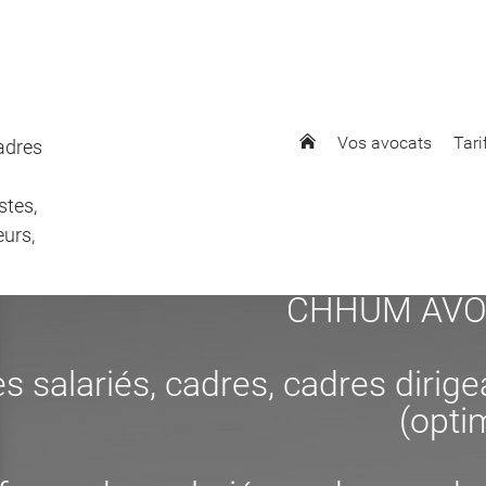
Vos avocats
Tari
cadres
stes,
eurs,
CHHUM AVOCAT
s salariés, cadres, cadres dirig
(opti