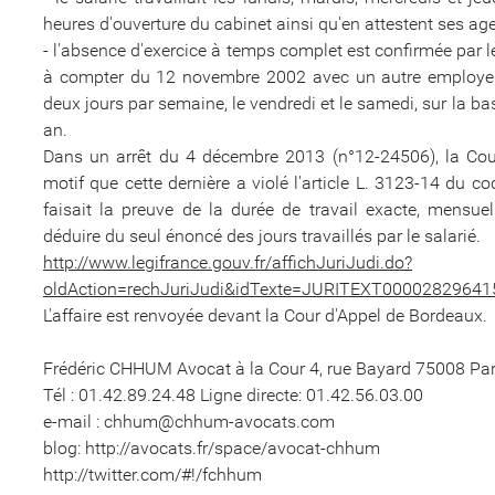
heures d'ouverture du cabinet ainsi qu'en attestent ses a
- l'absence d'exercice à temps complet est confirmée par l
à compter du 12 novembre 2002 avec un autre employeur p
deux jours par semaine, le vendredi et le samedi, sur la base
an.
Dans un arrêt du 4 décembre 2013 (n°12-24506), la Cour
motif que cette dernière a violé l'article L. 3123-14 du 
faisait la preuve de la durée de travail exacte, mensu
déduire du seul énoncé des jours travaillés par le salarié.
http://www.legifrance.gouv.fr/affichJuriJudi.do?
oldAction=rechJuriJudi&idTexte=JURITEXT0000282964
L'affaire est renvoyée devant la Cour d'Appel de Bordeaux.
Frédéric CHHUM Avocat à la Cour 4, rue Bayard 75008 Par
Tél : 01.42.89.24.48 Ligne directe: 01.42.56.03.00
e-mail : chhum@chhum-avocats.com
blog: http://avocats.fr/space/avocat-chhum
http://twitter.com/#!/fchhum